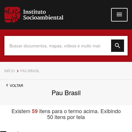
Pular
para
o
conteúdo
principal
Data do Documento
INÍCIO
PAU BRASIL
VOLTAR
Pau Brasil
Até
Existem
itens para o termo acima. Exibindo
59
50 itens por tela
Povo Indígena