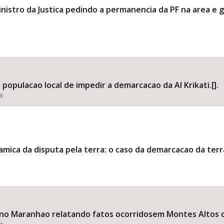
 Ministro da Justica pedindo a permanencia da PF na area 
populacao local de impedir a demarcacao da AI Krikati.[].
es
inamica da disputa pela terra: o caso da demarcacao da terra
no Maranhao relatando fatos ocorridosem Montes Altos con
es