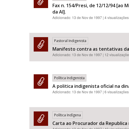
Fax n. 154/Presi, de 12/12/94 [ao
da AI].
Adicionado:
13 de Nov de 1997
| 4 visualizações
Pastoral Indigenista
Manifesto contra as tentativas da 
Adicionado:
13 de Nov de 1997
| 12 visualizaçõ
Política Indigenista
A politica indigenista oficial na d
Adicionado:
13 de Nov de 1997
| 6 visualizações
Política Indígena
Carta ao Procurador da Republica 
Adicionado:
13 de Nov de 1997
| 40 visualizaçõ