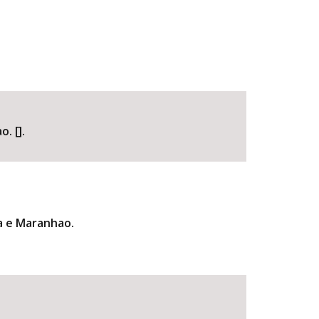
. [].
a e Maranhao.