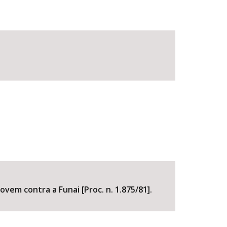
em contra a Funai [Proc. n. 1.875/81].