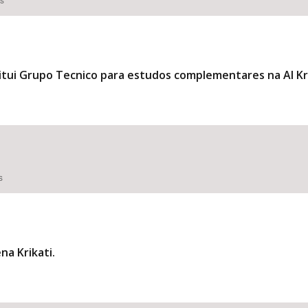
titui Grupo Tecnico para estudos complementares na AI Kri
s
a Krikati.