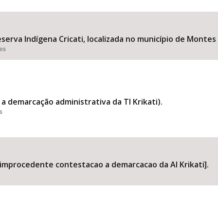
erva Indígena Cricati, localizada no município de Montes 
Área Protegida
ões
 demarcação administrativa da TI Krikati).
s
a improcedente contestacao a demarcacao da AI Krikati].