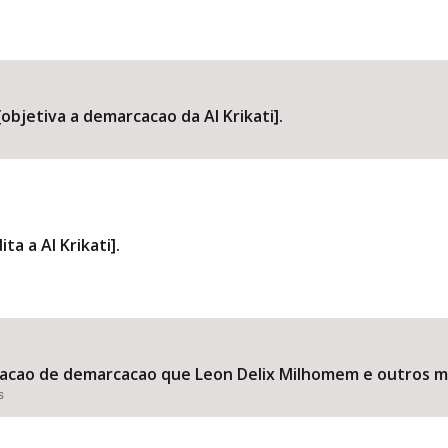
[objetiva a demarcacao da AI Krikati].
ta a AI Krikati].
 acao de demarcacao que Leon Delix Milhomem e outros mov
s