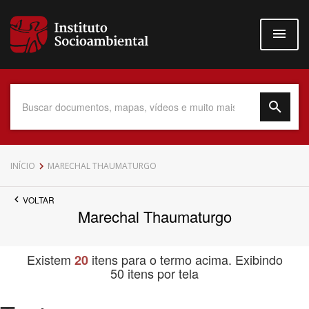
Pular
para
o
conteúdo
principal
Data do Documento
INÍCIO
MARECHAL THAUMATURGO
VOLTAR
Marechal Thaumaturgo
Até
Existem
itens para o termo acima. Exibindo
20
50 itens por tela
Povo Indígena