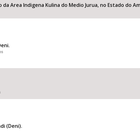
o da Area Indigena Kulina do Medio Jurua, no Estado do Ama
eni.
es
s
i (Deni).