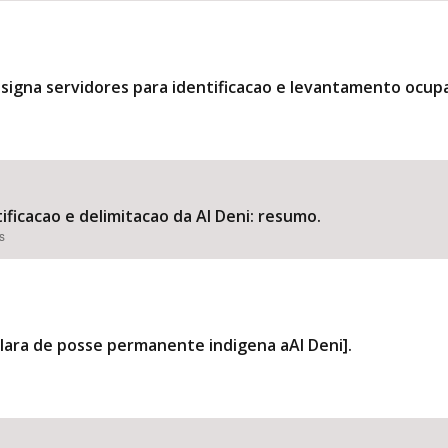
designa servidores para identificacao e levantamento ocupa
ificacao e delimitacao da AI Deni: resumo.
s
clara de posse permanente indigena aAI Deni].