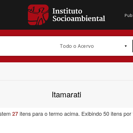
Pub
Todo o Acervo
Itamarati
Bioma / Bacia
istem
itens para o termo acima. Exibindo 50 itens por 
27
Subtema