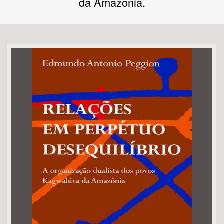
da Amazônia.
Bioma / Bacia
Tema
Subtema
Área de Levantamento
Área Protegida
BUSCAR