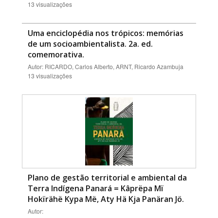
13 visualizações
Uma enciclopédia nos trópicos: memórias
de um socioambientalista. 2a. ed.
comemorativa.
Autor: RICARDO, Carlos Alberto, ARNT, Ricardo Azambuja
13 visualizações
Plano de gestão territorial e ambiental da
Terra Indígena Panará = Kâprëpa Mï
Hokïrähë Kypa Më, Aty Hä Kja Panäran Jö.
Autor: