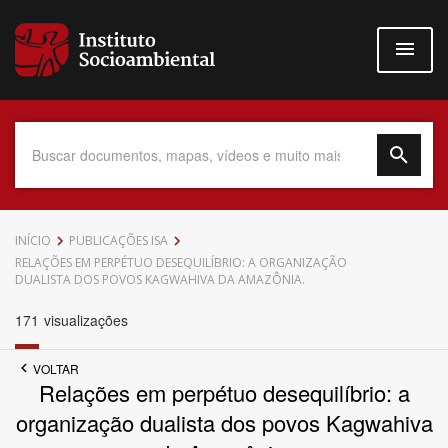
Pular
para
o
conteúdo
principal
Data do Documento
INÍCIO
PUBLICAÇÕES ISA
RELAÇÕES EM PERPÉTUO DESEQUILÍBRIO: A ORGANIZAÇÃO
DUALISTA DOS POVOS KAGWAHIVA DA AMAZÔNIA.
171
visualizações
Até
VOLTAR
Relações em perpétuo desequilíbrio: a
organização dualista dos povos Kagwahiva
Povo Indígena