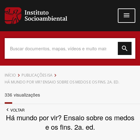
Pular
para
o
conteúdo
principal
Data do Documento
INÍCIO
PUBLICAÇÕES ISA
HÁ MUNDO POR VIR? ENSAIO SOBRE OS MEDOS E OS FINS. 2A. ED.
336
visualizações
Até
VOLTAR
Há mundo por vir? Ensaio sobre os medos
e os fins. 2a. ed.
Povo Indígena