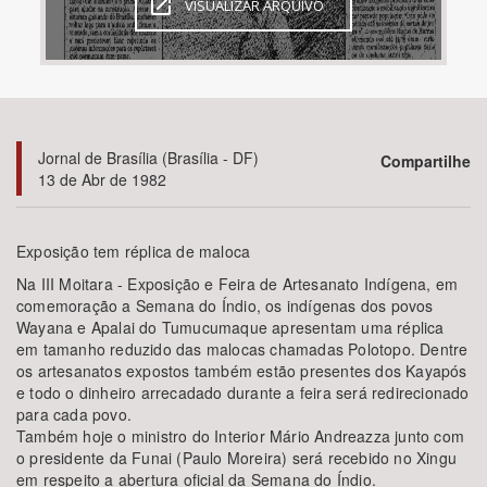
VISUALIZAR ARQUIVO
Bioma / Bacia
Tema
Jornal de Brasília (Brasília - DF)
Compartilhe
Subtema
13 de Abr de 1982
Área de Levantamento
Exposição tem réplica de maloca
Área Protegida
Na III Moitara - Exposição e Feira de Artesanato Indígena, em
comemoração a Semana do Índio, os indígenas dos povos
Wayana e Apalai do Tumucumaque apresentam uma réplica
em tamanho reduzido das malocas chamadas Polotopo. Dentre
BUSCAR
os artesanatos expostos também estão presentes dos Kayapós
e todo o dinheiro arrecadado durante a feira será redirecionado
para cada povo.
Também hoje o ministro do Interior Mário Andreazza junto com
o presidente da Funai (Paulo Moreira) será recebido no Xingu
em respeito a abertura oficial da Semana do Índio.