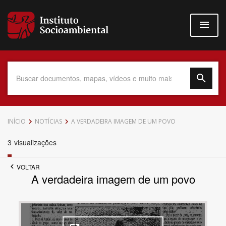
Pular
para
o
conteúdo
principal
Data do Documento
INÍCIO
NOTÍCIAS
A VERDADEIRA IMAGEM DE UM POVO
3
visualizações
VOLTAR
Até
A verdadeira imagem de um povo
Povo Indígena