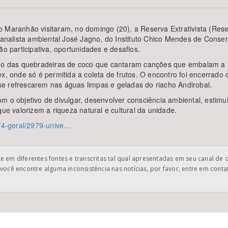
 Maranhão visitaram, no domingo (20), a Reserva Extrativista (Resex)
o analista ambiental José Jagno, do Instituto Chico Mendes de Conse
ão participativa, oportunidades e desafios.
Área Protegida
ho das quebradeiras de coco que cantaram canções que embalam a lid
sex, onde só é permitida a coleta de frutos. O encontro foi encerr
e refrescarem nas águas limpas e geladas do riacho Andirobal.
 o objetivo de divulgar, desenvolver consciência ambiental, estimul
que valorizem a riqueza natural e cultural da unidade.
s/4-geral/2979-unive…
 em diferentes fontes e transcritas tal qual apresentadas em seu canal de 
você encontre alguma inconsistência nas notícias, por favor, entre em cont