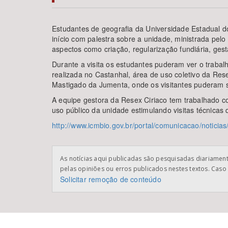
Estudantes de geografia da Universidade Estadual do
início com palestra sobre a unidade, ministrada pel
aspectos como criação, regularização fundiária, gest
Área de Levantamento
Durante a visita os estudantes puderam ver o trabal
realizada no Castanhal, área de uso coletivo da Re
Mastigado da Jumenta, onde os visitantes puderam s
A equipe gestora da Resex Ciriaco tem trabalhado com
uso público da unidade estimulando visitas técnicas 
http://www.icmbio.gov.br/portal/comunicacao/noticia
As notícias aqui publicadas são pesquisadas diariamente
pelas opiniões ou erros publicados nestes textos. Caso 
Solicitar remoção de conteúdo