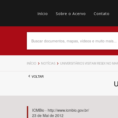
Pular
Main
para
o
Início
Sobre o Acervo
Contato
navigation
Menu
conteúdo
principal
secundário
Data do Documento
Até
INÍCIO
NOTÍCIAS
UNIVERSITÁRIOS VISITAM RESEX NO 
VOLTAR
U
Povo Indígena
ICMBio - http://www.icmbio.gov.br/
23 de Mai de 2012
Tema