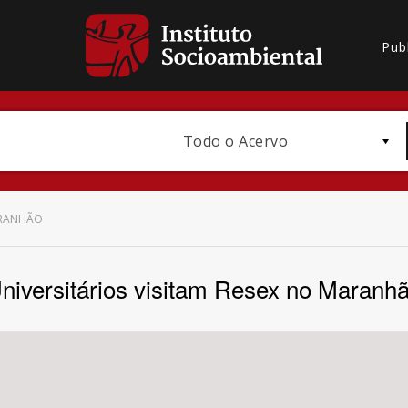
Pub
Todo o Acervo
MARANHÃO
niversitários visitam Resex no Maranh
Bioma / Bacia
Subtema