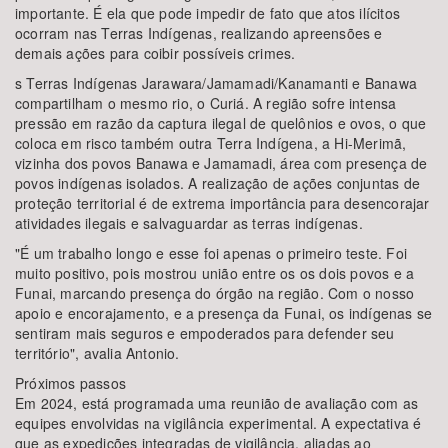
importante. É ela que pode impedir de fato que atos ilícitos
ocorram nas Terras Indígenas, realizando apreensões e
demais ações para coibir possíveis crimes.
s Terras Indígenas Jarawara/Jamamadi/Kanamanti e Banawa
compartilham o mesmo rio, o Curiá. A região sofre intensa
pressão em razão da captura ilegal de quelônios e ovos, o que
coloca em risco também outra Terra Indígena, a Hi-Merimã,
vizinha dos povos Banawa e Jamamadi, área com presença de
povos indígenas isolados. A realização de ações conjuntas de
proteção territorial é de extrema importância para desencorajar
atividades ilegais e salvaguardar as terras indígenas.
"É um trabalho longo e esse foi apenas o primeiro teste. Foi
muito positivo, pois mostrou união entre os os dois povos e a
Funai, marcando presença do órgão na região. Com o nosso
apoio e encorajamento, e a presença da Funai, os indígenas se
sentiram mais seguros e empoderados para defender seu
território", avalia Antonio.
Próximos passos
Em 2024, está programada uma reunião de avaliação com as
equipes envolvidas na vigilância experimental. A expectativa é
que as expedições integradas de vigilância, aliadas ao