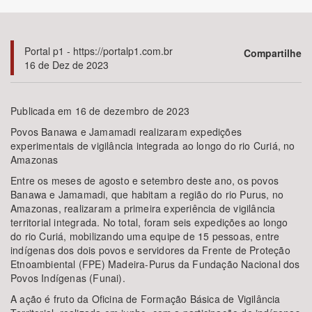
Bioma / Bacia
Portal p1 - https://portalp1.com.br
Compartilhe
16 de Dez de 2023
Tema
Subtema
Publicada em 16 de dezembro de 2023
Povos Banawa e Jamamadi realizaram expedições
Área de Levantamento
experimentais de vigilância integrada ao longo do rio Curiá, no
Amazonas
Área Protegida
Entre os meses de agosto e setembro deste ano, os povos
Banawa e Jamamadi, que habitam a região do rio Purus, no
Amazonas, realizaram a primeira experiência de vigilância
territorial integrada. No total, foram seis expedições ao longo
BUSCAR
do rio Curiá, mobilizando uma equipe de 15 pessoas, entre
indígenas dos dois povos e servidores da Frente de Proteção
Etnoambiental (FPE) Madeira-Purus da Fundação Nacional dos
Povos Indígenas (Funai).
A ação é fruto da Oficina de Formação Básica de Vigilância