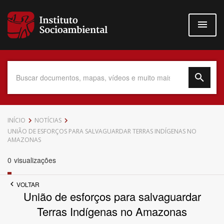
Pular
para
o
conteúdo
principal
Data do Documento
INÍCIO
NOTÍCIAS
UNIÃO DE ESFORÇOS PARA SALVAGUARDAR TERRAS INDÍGENAS NO
AMAZONAS
0
visualizações
Até
VOLTAR
União de esforços para salvaguardar
Terras Indígenas no Amazonas
Povo Indígena