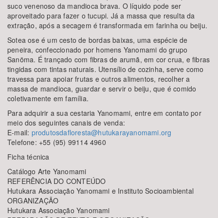
suco venenoso da mandioca brava. O líquido pode ser
aproveitado para fazer o tucupi. Já a massa que resulta da
extração, após a secagem é transformada em farinha ou beiju.
Sotea ose é um cesto de bordas baixas, uma espécie de
peneira, confeccionado por homens Yanomami do grupo
Sanöma. É trançado com fibras de arumã, em cor crua, e fibras
tingidas com tintas naturais. Utensílio de cozinha, serve como
travessa para apoiar frutas e outros alimentos, recolher a
massa de mandioca, guardar e servir o beiju, que é comido
coletivamente em família.
Para adquirir a sua cestaria Yanomami, entre em contato por
meio dos seguintes canais de venda:
E-mail:
produtosdafloresta@hutukarayanomami.org
Telefone: +55 (95) 99114 4960
Ficha técnica
Catálogo Arte Yanomami
REFERÊNCIA DO CONTEÚDO
Hutukara Associação Yanomami e Instituto Socioambiental
ORGANIZAÇÃO
Hutukara Associação Yanomami