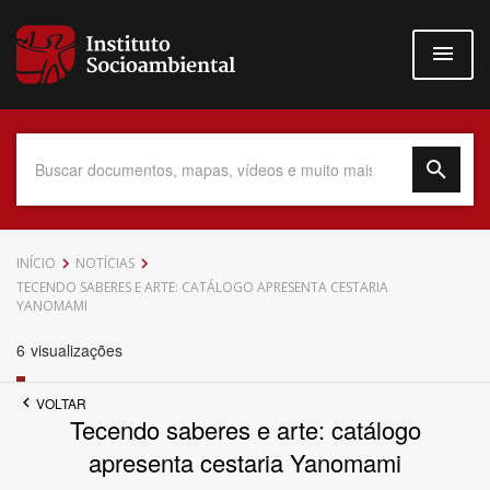
Pular
para
o
conteúdo
principal
Data do Documento
INÍCIO
NOTÍCIAS
TECENDO SABERES E ARTE: CATÁLOGO APRESENTA CESTARIA
YANOMAMI
6
visualizações
Até
VOLTAR
Tecendo saberes e arte: catálogo
apresenta cestaria Yanomami
Povo Indígena