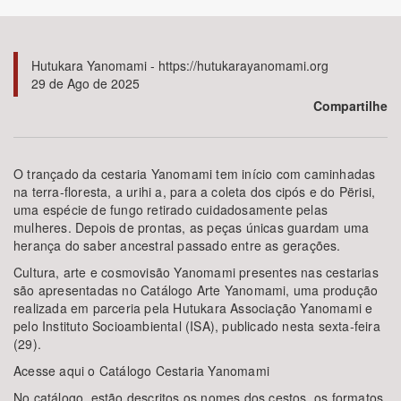
Bioma / Bacia
Hutukara Yanomami - https://hutukarayanomami.org
29 de Ago de 2025
Tema
Compartilhe
Subtema
O trançado da cestaria Yanomami tem início com caminhadas
Área de Levantamento
na terra-floresta, a urihi a, para a coleta dos cipós e do Përisi,
uma espécie de fungo retirado cuidadosamente pelas
mulheres. Depois de prontas, as peças únicas guardam uma
Área Protegida
herança do saber ancestral passado entre as gerações.
Cultura, arte e cosmovisão Yanomami presentes nas cestarias
são apresentadas no Catálogo Arte Yanomami, uma produção
BUSCAR
realizada em parceria pela Hutukara Associação Yanomami e
pelo Instituto Socioambiental (ISA), publicado nesta sexta-feira
(29).
Acesse aqui o Catálogo Cestaria Yanomami
No catálogo, estão descritos os nomes dos cestos, os formatos