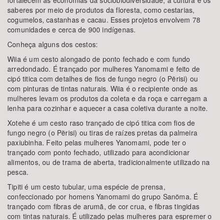
fortalecem as economias da sociobiodiversidade, a cultura e os
saberes por meio de produtos da floresta, como cestarias,
cogumelos, castanhas e cacau. Esses projetos envolvem 78
comunidades e cerca de 900 indígenas.
Conheça alguns dos cestos:
Wiia é um cesto alongado de ponto fechado e com fundo
arredondado. É trançado por mulheres Yanomami e feito de
cipó titica com detalhes de fios de fungo negro (o Përisi) ou
com pinturas de tintas naturais. Wiia é o recipiente onde as
mulheres levam os produtos da coleta e da roça e carregam a
lenha para cozinhar e aquecer a casa coletiva durante a noite.
Xotehe é um cesto raso trançado de cipó titica com fios de
fungo negro (o Përisi) ou tiras de raízes pretas da palmeira
paxiubinha. Feito pelas mulheres Yanomami, pode ter o
trançado com ponto fechado, utilizado para acondicionar
alimentos, ou de trama de aberta, tradicionalmente utilizado na
pesca.
Tipiti é um cesto tubular, uma espécie de prensa,
confeccionado por homens Yanomami do grupo Sanöma. É
trançado com fibras de arumã, de cor crua, e fibras tingidas
com tintas naturais. É utilizado pelas mulheres para espremer o