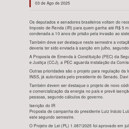
03 de Ago de 2025
Os deputados e senadores brasileiros voltam do rece
Imposto de Renda (IR) para quem ganha até R$ 5 mil;
Área de Levantamento
condenada a 10 anos de prisão pela invasão ao sist
Também deve ser destaque neste semestre a votação 
deveria ter sido enviada à sanção em julho, segundo 
A Proposta de Emenda à Constituição (PEC) da Segu
e Justiça (CCJ), a PEC aguarda instalação da Comis
Outras prioridades são o projeto para regulação da I
INSS, já autorizada pelo presidente do Senado, Davi
Também devem ser destaque o projeto de novo código 
e comercialização da energia no país e prevê isenç
pessoas, segundo cálculos do governo.
Isenção do IR
Proposta de campanha do presidente Luiz Inácio Lula
este segundo semestre.
O Projeto de Lei (PL) 1.087/2025 foi aprovado em ju