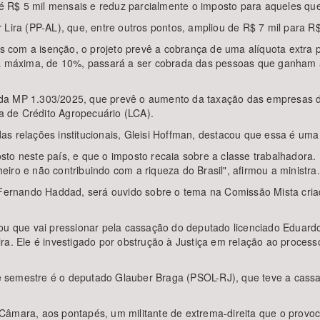
 R$ 5 mil mensais e reduz parcialmente o imposto para aqueles que
 Lira (PP-AL), que, entre outros pontos, ampliou de R$ 7 mil para R$
 com a isenção, o projeto prevê a cobrança de uma alíquota extra
ta máxima, de 10%, passará a ser cobrada das pessoas que ganham a
da MP 1.303/2025, que prevê o aumento da taxação das empresas de 
ra de Crédito Agropecuário (LCA).
s relações institucionais, Gleisi Hoffman, destacou que essa é uma 
to neste país, e que o imposto recaia sobre a classe trabalhadora. 
iro e não contribuindo com a riqueza do Brasil", afirmou a ministra.
, Fernando Haddad, será ouvido sobre o tema na Comissão Mista cria
ou que vai pressionar pela cassação do deputado licenciado Eduardo
ra. Ele é investigado por obstrução à Justiça em relação ao processo
 semestre é o deputado Glauber Braga (PSOL-RJ), que teve a cass
Câmara, aos pontapés, um militante de extrema-direita que o provo