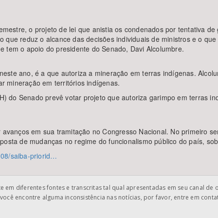
semestre, o projeto de lei que anistia os condenados por tentativa d
o que reduz o alcance das decisões individuais de ministros e o qu
e tem o apoio do presidente do Senado, Davi Alcolumbre.
ste ano, é a que autoriza a mineração em terras indígenas. Alcolum
ar mineração em territórios indígenas.
 do Senado prevê votar projeto que autoriza garimpo em terras in
er avanços em sua tramitação no Congresso Nacional. No primeiro 
oposta de mudanças no regime do funcionalismo público do país, sob
5-08/saiba-priorid…
 em diferentes fontes e transcritas tal qual apresentadas em seu canal de 
você encontre alguma inconsistência nas notícias, por favor, entre em cont