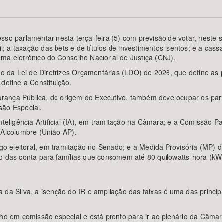
sso parlamentar nesta terça-feira (5) com previsão de votar, neste 
 a taxação das bets e de títulos de investimentos isentos; e a cas
Área Protegida
ema eletrônico do Conselho Nacional de Justiça (CNJ).
da Lei de Diretrizes Orçamentárias (LDO) de 2026, que define as 
define a Constituição.
rança Pública, de origem do Executivo, também deve ocupar os par
são Especial.
nteligência Artificial (IA), em tramitação na Câmara; e a Comissão P
 Alcolumbre (União-AP).
eleitoral, em tramitação no Senado; e a Medida Provisória (MP) do s
ão das conta para famílias que consomem até 80 quilowatts-hora (kW
 da Silva, a isenção do IR e ampliação das faixas é uma das princi
lho em comissão especial e está pronto para ir ao plenário da Câma