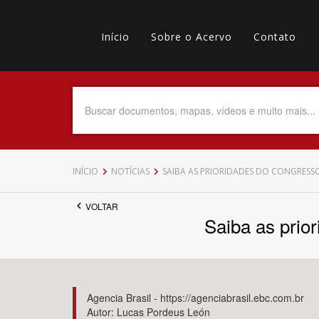
Pular
Main
para
o
Início
Sobre o Acervo
Contato
navigation
Menu
conteúdo
principal
secundário
Data do Documento
Até
INÍCIO
NOTÍCIAS
SAIBA AS PRIORIDADES DO CONGRESS
VOLTAR
Saiba as prio
Povo Indígena
Agencia Brasil - https://agenciabrasil.ebc.com.br
Autor: Lucas Pordeus León
Tema