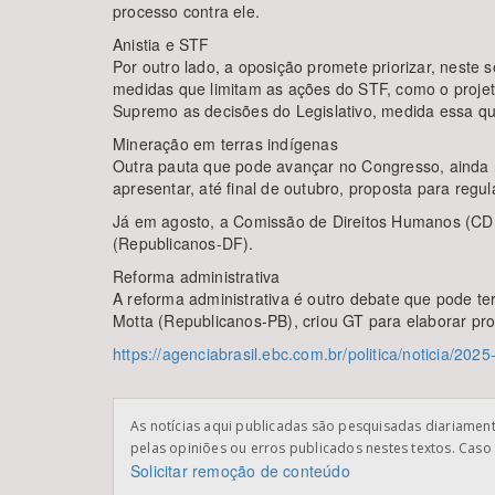
processo contra ele.
Anistia e STF
Por outro lado, a oposição promete priorizar, neste 
medidas que limitam as ações do STF, como o projet
Supremo as decisões do Legislativo, medida essa qu
Mineração em terras indígenas
Outra pauta que pode avançar no Congresso, ainda ne
apresentar, até final de outubro, proposta para regul
Já em agosto, a Comissão de Direitos Humanos (CDH)
(Republicanos-DF).
Reforma administrativa
A reforma administrativa é outro debate que pode t
Motta (Republicanos-PB), criou GT para elaborar pr
https://agenciabrasil.ebc.com.br/politica/noticia/202
As notícias aqui publicadas são pesquisadas diariamente
pelas opiniões ou erros publicados nestes textos. Caso 
Solicitar remoção de conteúdo