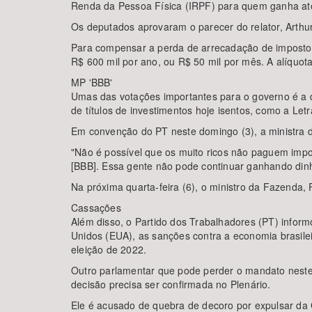
Renda da Pessoa Física (IRPF) para quem ganha até
Os deputados aprovaram o parecer do relator, Arthur
Para compensar a perda de arrecadação de impostos
R$ 600 mil por ano, ou R$ 50 mil por mês. A alíquo
MP 'BBB'
Umas das votações importantes para o governo é a 
de títulos de investimentos hoje isentos, como a Let
Em convenção do PT neste domingo (3), a ministra da
"Não é possível que os muito ricos não paguem impos
[BBB]. Essa gente não pode continuar ganhando dinhe
Na próxima quarta-feira (6), o ministro da Fazenda
Cassações
Além disso, o Partido dos Trabalhadores (PT) inform
Unidos (EUA), as sanções contra a economia brasilei
eleição de 2022.
Outro parlamentar que pode perder o mandato neste
decisão precisa ser confirmada no Plenário.
Ele é acusado de quebra de decoro por expulsar da 