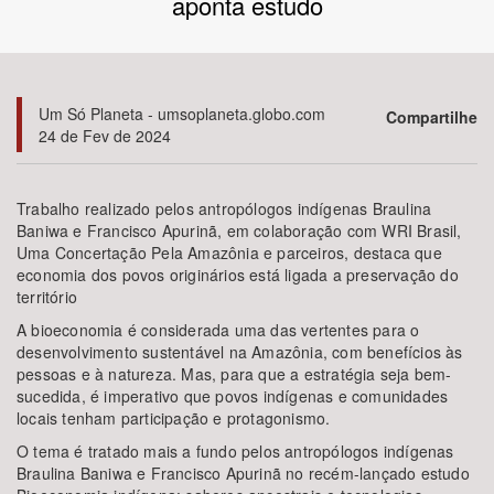
aponta estudo
Bioma / Bacia
Tema
Um Só Planeta - umsoplaneta.globo.com
Compartilhe
24 de Fev de 2024
Subtema
Trabalho realizado pelos antropólogos indígenas Braulina
Área de Levantamento
Baniwa e Francisco Apurinã, em colaboração com WRI Brasil,
Uma Concertação Pela Amazônia e parceiros, destaca que
economia dos povos originários está ligada a preservação do
Área Protegida
território
A bioeconomia é considerada uma das vertentes para o
desenvolvimento sustentável na Amazônia, com benefícios às
BUSCAR
pessoas e à natureza. Mas, para que a estratégia seja bem-
sucedida, é imperativo que povos indígenas e comunidades
locais tenham participação e protagonismo.
O tema é tratado mais a fundo pelos antropólogos indígenas
Braulina Baniwa e Francisco Apurinã no recém-lançado estudo