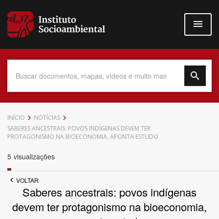
Pular
para
o
conteúdo
principal
Data do Documento
INÍCIO
NOTÍCIAS
SABERES ANCESTRAIS: POVOS INDÍGENAS DEVEM TER
PROTAGONISMO NA BIOECONOMIA, APONTA ESTUDO
5
visualizações
Até
VOLTAR
Saberes ancestrais: povos indígenas
devem ter protagonismo na bioeconomia,
Povo Indígena