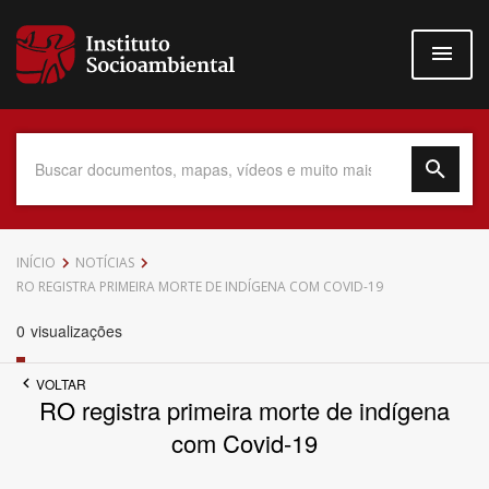
Pular
para
o
conteúdo
principal
Data do Documento
INÍCIO
NOTÍCIAS
RO REGISTRA PRIMEIRA MORTE DE INDÍGENA COM COVID-19
0
visualizações
Até
VOLTAR
RO registra primeira morte de indígena
com Covid-19
Povo Indígena