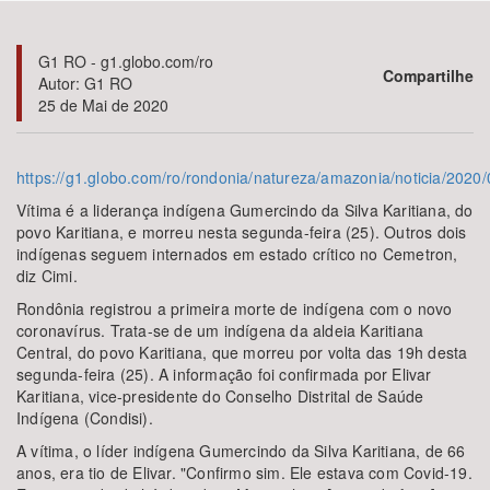
Bioma / Bacia
G1 RO - g1.globo.com/ro
Compartilhe
Autor: G1 RO
25 de Mai de 2020
Tema
Subtema
https://g1.globo.com/ro/rondonia/natureza/amazonia/noticia/2020
Vítima é a liderança indígena Gumercindo da Silva Karitiana, do
Área de Levantamento
povo Karitiana, e morreu nesta segunda-feira (25). Outros dois
indígenas seguem internados em estado crítico no Cemetron,
diz Cimi.
Área Protegida
Rondônia registrou a primeira morte de indígena com o novo
coronavírus. Trata-se de um indígena da aldeia Karitiana
Central, do povo Karitiana, que morreu por volta das 19h desta
BUSCAR
segunda-feira (25). A informação foi confirmada por Elivar
Karitiana, vice-presidente do Conselho Distrital de Saúde
Indígena (Condisi).
A vítima, o líder indígena Gumercindo da Silva Karitiana, de 66
anos, era tio de Elivar. "Confirmo sim. Ele estava com Covid-19.