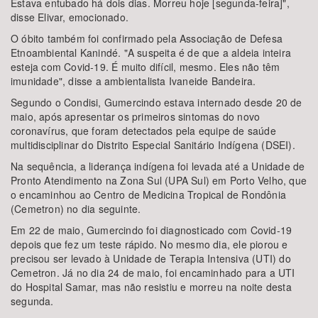
Estava entubado há dois dias. Morreu hoje [segunda-feira]",
disse Elivar, emocionado.
O óbito também foi confirmado pela Associação de Defesa
Etnoambiental Kanindé. "A suspeita é de que a aldeia inteira
esteja com Covid-19. É muito difícil, mesmo. Eles não têm
imunidade", disse a ambientalista Ivaneide Bandeira.
Segundo o Condisi, Gumercindo estava internado desde 20 de
maio, após apresentar os primeiros sintomas do novo
coronavírus, que foram detectados pela equipe de saúde
multidisciplinar do Distrito Especial Sanitário Indígena (DSEI).
Na sequência, a liderança indígena foi levada até a Unidade de
Pronto Atendimento na Zona Sul (UPA Sul) em Porto Velho, que
o encaminhou ao Centro de Medicina Tropical de Rondônia
(Cemetron) no dia seguinte.
Em 22 de maio, Gumercindo foi diagnosticado com Covid-19
depois que fez um teste rápido. No mesmo dia, ele piorou e
precisou ser levado à Unidade de Terapia Intensiva (UTI) do
Cemetron. Já no dia 24 de maio, foi encaminhado para a UTI
do Hospital Samar, mas não resistiu e morreu na noite desta
segunda.