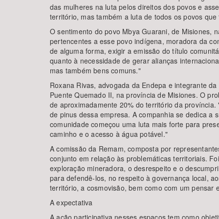
das mulheres na luta pelos direitos dos povos e as
território, mas também a luta de todos os povos qu
O sentimento do povo Mbya Guarani, de Misiones, na
pertencentes a esse povo indígena, moradora da comu
de alguma forma, exigir a emissão do título comunitári
quanto à necessidade de gerar alianças internacionai
mas também bens comuns."
Roxana Rivas, advogada da Endepa e integrante da c
Puente Quemado II, na província de Misiones. O pro
de aproximadamente 20% do território da província.
de pinus dessa empresa. A companhia se dedica a su
comunidade começou uma luta mais forte para preserv
caminho e o acesso à água potável."
A comissão da Remam, composta por representantes 
conjunto em relação às problemáticas territoriais. F
exploração mineradora, o desrespeito e o descumprim
para defendê-los, no respeito à governança local, 
território, a cosmovisão, bem como com um pensar e 
A expectativa
A ação participativa nesses espaços tem como objetiv