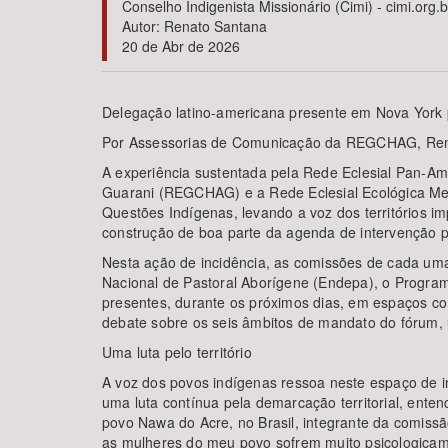
Conselho Indigenista Missionário (Cimi) - cimi.org.b
Autor: Renato Santana
20 de Abr de 2026
Área de Levantamento
Delegação latino-americana presente em Nova Yor
Por Assessorias de Comunicação da REGCHAG, R
A experiência sustentada pela Rede Eclesial Pan-Am
Guarani (REGCHAG) e a Rede Eclesial Ecológica Me
Questões Indígenas, levando a voz dos territórios i
construção de boa parte da agenda de intervenção p
Nesta ação de incidência, as comissões de cada um
Nacional de Pastoral Aborígene (Endepa), o Program
presentes, durante os próximos dias, em espaços co
debate sobre os seis âmbitos de mandato do fórum,
Uma luta pelo território
A voz dos povos indígenas ressoa neste espaço de in
uma luta contínua pela demarcação territorial, ente
povo Nawa do Acre, no Brasil, integrante da comissão
as mulheres do meu povo sofrem muito psicologicame