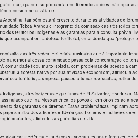
segurou que, quando se pronuncia em diferentes países, não apenas
e têm a mesma necessidade.
 Argentina, também estará presente durante as atividades do fórum
nidade Tekoa Arandu e integrante da comissão das três redes territ
o dos territórios indígenas e as garantias para a consulta prévia, liv
s que acompanhem a defesa territorial, entendendo que "proteger o t
omissão das três redes territoriais, assinalou que é importante le
blema territorial dessa comunidade passa pela concentração de terr
 "A comunidade ficou muito isolada, com problemas de acesso a cami
bstituir a floresta nativa por sua atividade econômica", afirmou a
ar seu território, a empresa passou a tomar represálias, retirando
indígenas, afro-indígenas e garífunas de El Salvador, Honduras,
oi assinalado que "na Mesoamérica, os povos e territórios estão amea
ento das garantias de direitos." Essas problemáticas implicam apro
aos papéis atribuídos a líderes e lideranças, homens e mulheres de
agir coerentes, alinhados às garantias de vida.
o alcançar incidência e mudanças importantes nos diferentes territó