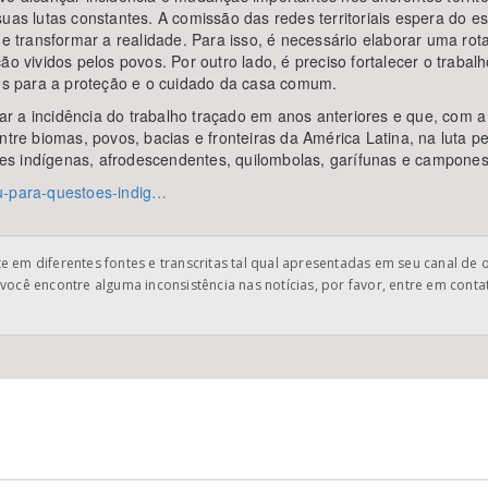
uas lutas constantes. A comissão das redes territoriais espera do e
de transformar a realidade. Para isso, é necessário elaborar uma rot
o vividos pelos povos. Por outro lado, é preciso fortalecer o trabalh
tos para a proteção e o cuidado da casa comum.
ar a incidência do trabalho traçado em anos anteriores e que, co
ntre biomas, povos, bacias e fronteiras da América Latina, na luta p
es indígenas, afrodescendentes, quilombolas, garífunas e campones
nu-para-questoes-indig…
 em diferentes fontes e transcritas tal qual apresentadas em seu canal de 
você encontre alguma inconsistência nas notícias, por favor, entre em cont