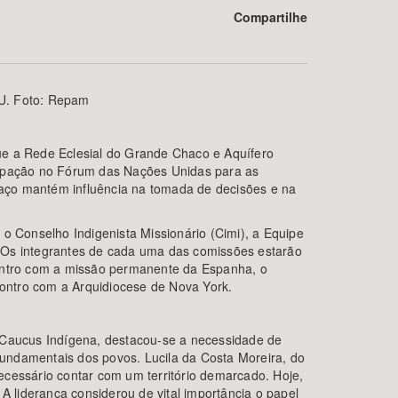
Compartilhe
U. Foto: Repam
ue a Rede Eclesial do Grande Chaco e Aquífero
ipação no Fórum das Nações Unidas para as
spaço mantém influência na tomada de decisões e na
BUSCAR
 Conselho Indigenista Missionário (Cimi), a Equipe
. Os integrantes de cada uma das comissões estarão
contro com a missão permanente da Espanha, o
ontro com a Arquidiocese de Nova York.
 o Caucus Indígena, destacou-se a necessidade de
 fundamentais dos povos. Lucila da Costa Moreira, do
necessário contar com um território demarcado. Hoje,
 liderança considerou de vital importância o papel