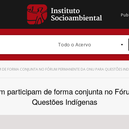
Pub
Todo o Acervo
AM DE FORMA CONJUNTA NO FÓRUM PERMANENTE DA ONU PARA QUESTÕES IND
articipam de forma conjunta no Fór
Bioma / Bacia
Questões Indígenas
Subtema