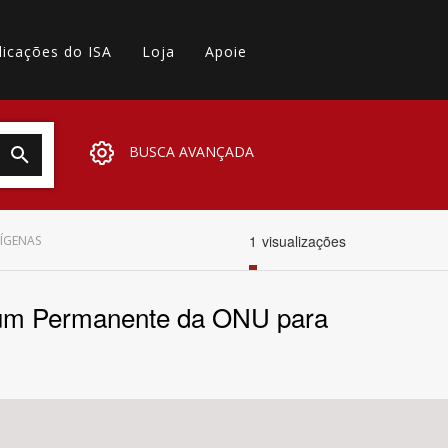
licações do ISA
Loja
Apoie
BUSCA AVANÇADA
1
visualizações
ÍGENAS
um Permanente da ONU para