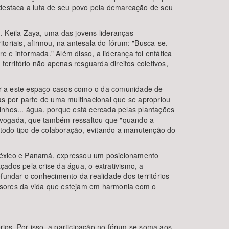
 destaca a luta de seu povo pela demarcação de seu
. Keila Zaya, uma das jovens lideranças
oriais, afirmou, na antesala do fórum: "Busca-se,
re e informada." Além disso, a liderança foi enfática
erritório não apenas resguarda direitos coletivos,
var a este espaço casos como o da comunidade de
as por parte de uma multinacional que se apropriou
nhos... água, porque está cercada pelas plantações
 advogada, que também ressaltou que "quando a
 todo tipo de colaboração, evitando a manutenção do
 México e Panamá, expressou um posicionamento
çados pela crise da água, o extrativismo, a
fundar o conhecimento da realidade dos territórios
fensores da vida que estejam em harmonia com o
rios. Por isso, a participação no fórum se soma aos