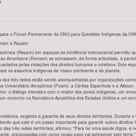
r
Área Protegida
k para o Fórum Permanente da ONU para Questões Indígenas da ON
emam e Repam
azônica (Repam) em espaços de incidência internacional permitiu q
so-Americana (Remam) se somassem, de forma articulada, à partic
mpactados pelas violações dos direitos humanos e coletivos. Este e
ara os assuntos indígenas de nosso continente e do planeta.
a das três redes estão sendo acompanhadas por organizações como o
a Universitário Amazônico (Puam), a Cáritas Espanhola e a Alboan
mo: o diálogo interativo com o relator dos povos indígenas, um en
 um encontro na Nunciatura Apostólica dos Estados Unidos e um enc
cidência, exigindo a garantia de seus direitos territoriais. Durante
ndendo que este é um passo importante para garantir outros direitos
 das três redes territoriais, afirmou: "Para ter uma saúde digna, é 
nte, preocupadas com como nosso povo vai sobreviver sem terra." A