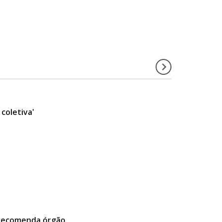
coletiva'
 recomenda órgão