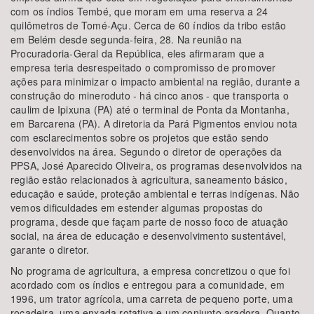
com os índios Tembé, que moram em uma reserva a 24
quilômetros de Tomé-Açu. Cerca de 60 índios da tribo estão
em Belém desde segunda-feira, 28. Na reunião na
Procuradoria-Geral da República, eles afirmaram que a
empresa teria desrespeitado o compromisso de promover
ações para minimizar o impacto ambiental na região, durante a
construção do mineroduto - há cinco anos - que transporta o
caulim de Ipixuna (PA) até o terminal de Ponta da Montanha,
em Barcarena (PA). A diretoria da Pará Pigmentos enviou nota
com esclarecimentos sobre os projetos que estão sendo
desenvolvidos na área. Segundo o diretor de operações da
PPSA, José Aparecido Oliveira, os programas desenvolvidos na
região estão relacionados à agricultura, saneamento básico,
educação e saúde, proteção ambiental e terras indígenas. Não
vemos dificuldades em estender algumas propostas do
programa, desde que façam parte de nosso foco de atuação
social, na área de educação e desenvolvimento sustentável,
garante o diretor.
No programa de agricultura, a empresa concretizou o que foi
acordado com os índios e entregou para a comunidade, em
1996, um trator agrícola, uma carreta de pequeno porte, uma
roçadeira, uma enxada rotativa e um conjunto aradora. Quanto