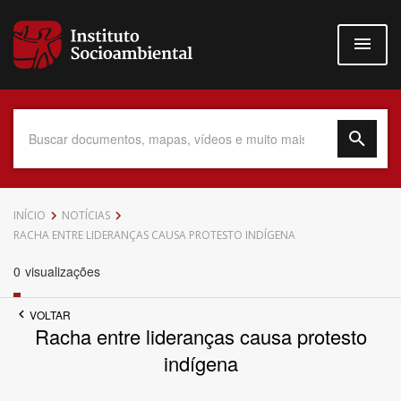
Pular
para
o
conteúdo
principal
Data do Documento
INÍCIO
NOTÍCIAS
RACHA ENTRE LIDERANÇAS CAUSA PROTESTO INDÍGENA
0
visualizações
Até
VOLTAR
Racha entre lideranças causa protesto
indígena
Povo Indígena