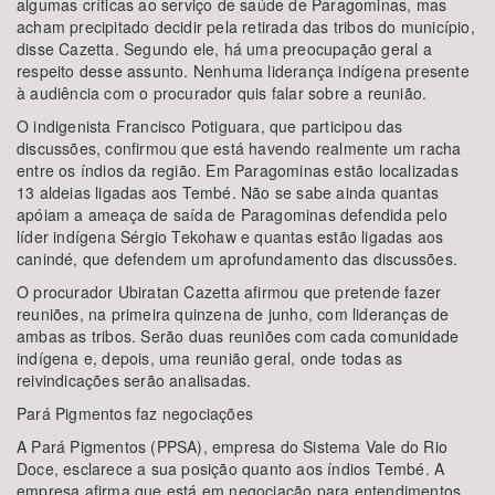
algumas críticas ao serviço de saúde de Paragominas, mas
acham precipitado decidir pela retirada das tribos do município,
disse Cazetta. Segundo ele, há uma preocupação geral a
respeito desse assunto. Nenhuma liderança indígena presente
à audiência com o procurador quis falar sobre a reunião.
O indigenista Francisco Potiguara, que participou das
discussões, confirmou que está havendo realmente um racha
entre os índios da região. Em Paragominas estão localizadas
13 aldeias ligadas aos Tembé. Não se sabe ainda quantas
apóiam a ameaça de saída de Paragominas defendida pelo
líder indígena Sérgio Tekohaw e quantas estão ligadas aos
canindé, que defendem um aprofundamento das discussões.
O procurador Ubiratan Cazetta afirmou que pretende fazer
reuniões, na primeira quinzena de junho, com lideranças de
ambas as tribos. Serão duas reuniões com cada comunidade
indígena e, depois, uma reunião geral, onde todas as
reivindicações serão analisadas.
Pará Pigmentos faz negociações
A Pará Pigmentos (PPSA), empresa do Sistema Vale do Rio
Doce, esclarece a sua posição quanto aos índios Tembé. A
empresa afirma que está em negociação para entendimentos