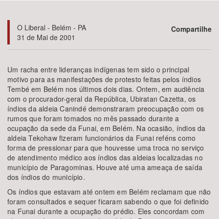
Bioma / Bacia
O Liberal - Belém - PA
Compartilhe
31 de Mai de 2001
Tema
Um racha entre lideranças indígenas tem sido o principal
Subtema
motivo para as manifestações de protesto feitas pelos índios
Tembé em Belém nos últimos dois dias. Ontem, em audiência
com o procurador-geral da República, Ubiratan Cazetta, os
Área de Levantamento
índios da aldeia Canindé demonstraram preocupação com os
rumos que foram tomados no mês passado durante a
Área Protegida
ocupação da sede da Funai, em Belém. Na ocasião, índios da
aldeia Tekohaw fizeram funcionários da Funai reféns como
forma de pressionar para que houvesse uma troca no serviço
de atendimento médico aos índios das aldeias localizadas no
BUSCAR
município de Paragominas. Houve até uma ameaça de saída
dos índios do município.
Os índios que estavam até ontem em Belém reclamam que não
foram consultados e sequer ficaram sabendo o que foi definido
na Funai durante a ocupação do prédio. Eles concordam com