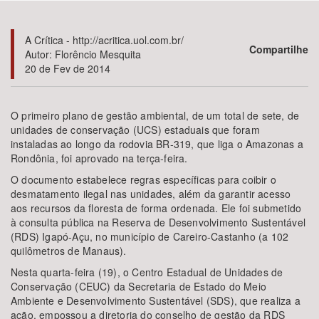
Bioma / Bacia
A Crítica - http://acritica.uol.com.br/
Compartilhe
Autor: Florêncio Mesquita
20 de Fev de 2014
Tema
Subtema
O primeiro plano de gestão ambiental, de um total de sete, de
unidades de conservação (UCS) estaduais que foram
instaladas ao longo da rodovia BR-319, que liga o Amazonas a
Área de Levantamento
Rondônia, foi aprovado na terça-feira.
O documento estabelece regras específicas para coibir o
Área Protegida
desmatamento ilegal nas unidades, além da garantir acesso
aos recursos da floresta de forma ordenada. Ele foi submetido
à consulta pública na Reserva de Desenvolvimento Sustentável
BUSCAR
(RDS) Igapó-Açu, no município de Careiro-Castanho (a 102
quilômetros de Manaus).
Nesta quarta-feira (19), o Centro Estadual de Unidades de
Conservação (CEUC) da Secretaria de Estado do Meio
Ambiente e Desenvolvimento Sustentável (SDS), que realiza a
acão, empossou a diretoria do conselho de gestão da RDS