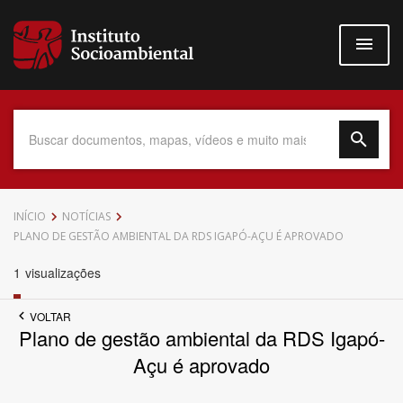
Pular
para
o
conteúdo
principal
Data do Documento
INÍCIO
NOTÍCIAS
PLANO DE GESTÃO AMBIENTAL DA RDS IGAPÓ-AÇU É APROVADO
1
visualizações
Até
VOLTAR
Plano de gestão ambiental da RDS Igapó-
Açu é aprovado
Povo Indígena