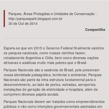
Bioma / Bacia
Parques, Áreas Protegidas e Unidades de Conservação -
http://parquespark.blogspot.com.br
30 de Out de 2014
Tema
Compartilhe
Subtema
Espera-se que em 2015 o Governo Federal finalmente valorize
Área de Levantamento
os parques nacionais, como nossos vizinhos fazem,
notadamente Argentina e Chile, bem como diversas nações
africanas e asiáticas muito mais pobres que o Brasil.
Área Protegida
Parques Nacionais são a essência do Brasil, pois preservam
nossa identidade paisagística, territorial e ambiental. Parques
Nacionais são parte da infra-estrutura fundamental para o
BUSCAR
desenvolvimento, ao lado de portos, estradas, aeroportos,
instalações de geração de eletricidade e hospitais, além de
cumprirem diversos papéis sociais.
Parques Nacionais devem ser tratados como empreendimentos
públicos e não como intenções governamentais assinadas em