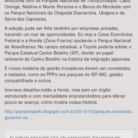
Amazônia com os Parques Nacionais de Tumucumaque, Cabo
Orange, Neblina e Monte Roraima e o Banco do Nordeste com
os Parque Nacionais da Chapada Diamantina, Ubajara e da
Serra das Capivaras.
A adoção pode ser feita também por empresas privadas,
havendo um mar de oportunidades. Eu vejo a Caixa Econômica
Federal e a Honda (Zona Franca) apoiando o Parque Nacional
de Anavilhanas. No campo estadual, a Toyota poderia adotar o
Parque Estadual Carlos Botelho (SP), devido ao papel
relevante de Carlos Botelho na história da imigração japonesa.
E novos modelos de gestão inovadores devem ser concebidos
e testados, como as PPPs nos parques do IEF/MG, gestão
compatrilhada e outros.
Imensos desafios estão a frente, mas sem um órgão
estruturado e com mentalidade empreendedora para liderar
pouco se avança, como mostra nossa história.
http://parquespark.blogspot.com.br/2014/10/parques-nacionais-
governo-no…
As notícias aqui publicadas são pesquisadas diariamente em