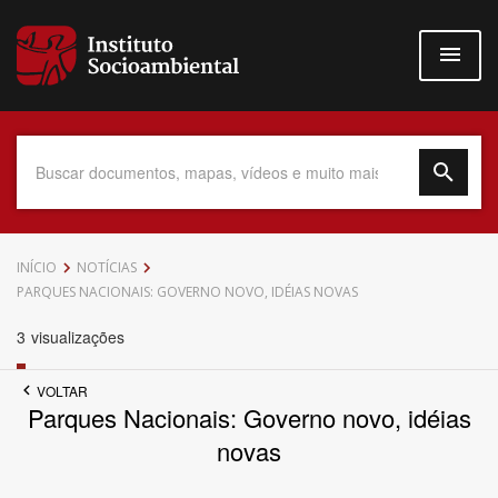
Pular
para
o
conteúdo
principal
Data do Documento
INÍCIO
NOTÍCIAS
PARQUES NACIONAIS: GOVERNO NOVO, IDÉIAS NOVAS
3
visualizações
Até
VOLTAR
Parques Nacionais: Governo novo, idéias
novas
Povo Indígena