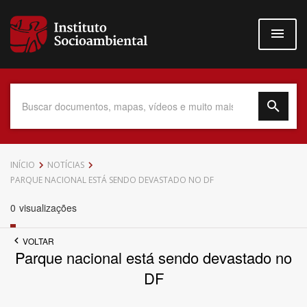
Pular
para
o
conteúdo
principal
Data do Documento
INÍCIO
NOTÍCIAS
PARQUE NACIONAL ESTÁ SENDO DEVASTADO NO DF
0
visualizações
Até
VOLTAR
Parque nacional está sendo devastado no
DF
Povo Indígena