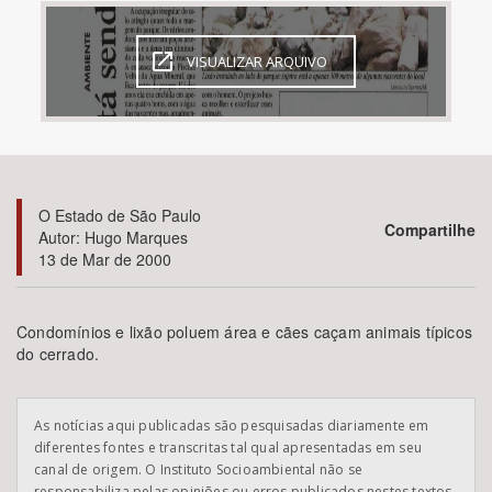
Bioma / Bacia
VISUALIZAR ARQUIVO
Tema
Subtema
O Estado de São Paulo
Área de Levantamento
Compartilhe
Autor: Hugo Marques
13 de Mar de 2000
Área Protegida
Condomínios e lixão poluem área e cães caçam animais típicos
do cerrado.
BUSCAR
As notícias aqui publicadas são pesquisadas diariamente em
diferentes fontes e transcritas tal qual apresentadas em seu
canal de origem. O Instituto Socioambiental não se
responsabiliza pelas opiniões ou erros publicados nestes textos.