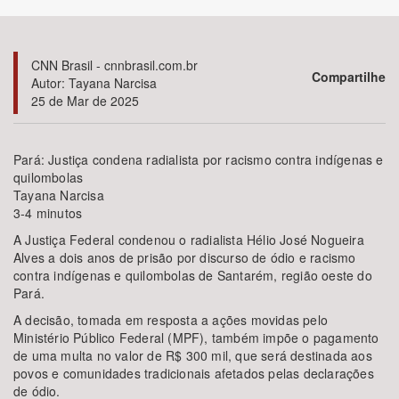
Bioma / Bacia
CNN Brasil - cnnbrasil.com.br
Compartilhe
Autor: Tayana Narcisa
Tema
25 de Mar de 2025
Subtema
Pará: Justiça condena radialista por racismo contra indígenas e
quilombolas
Área de Levantamento
Tayana Narcisa
3-4 minutos
Área Protegida
A Justiça Federal condenou o radialista Hélio José Nogueira
Alves a dois anos de prisão por discurso de ódio e racismo
contra indígenas e quilombolas de Santarém, região oeste do
BUSCAR
Pará.
A decisão, tomada em resposta a ações movidas pelo
Ministério Público Federal (MPF), também impõe o pagamento
de uma multa no valor de R$ 300 mil, que será destinada aos
povos e comunidades tradicionais afetados pelas declarações
de ódio.