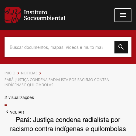
Pular
para
o
conteúdo
principal
Data do Documento
INÍCIO
NOTÍCIAS
PARÁ: JUSTIÇA CONDENA RADIALISTA POR RACISMO CONTRA
INDÍGENAS E QUILOMBOLAS
2
visualizações
Até
VOLTAR
Pará: Justiça condena radialista por
racismo contra indígenas e quilombolas
Povo Indígena