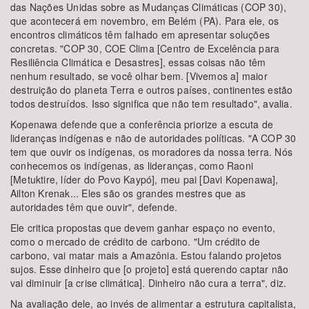
das Nações Unidas sobre as Mudanças Climáticas (COP 30),
que acontecerá em novembro, em Belém (PA). Para ele, os
encontros climáticos têm falhado em apresentar soluções
concretas. "COP 30, COE Clima [Centro de Excelência para
Resiliência Climática e Desastres], essas coisas não têm
nenhum resultado, se você olhar bem. [Vivemos a] maior
destruição do planeta Terra e outros países, continentes estão
todos destruídos. Isso significa que não tem resultado", avalia.
Kopenawa defende que a conferência priorize a escuta de
lideranças indígenas e não de autoridades políticas. "A COP 30
tem que ouvir os indígenas, os moradores da nossa terra. Nós
conhecemos os indígenas, as lideranças, como Raoni
[Metuktire, líder do Povo Kaypó], meu pai [Davi Kopenawa],
Ailton Krenak... Eles são os grandes mestres que as
autoridades têm que ouvir", defende.
Ele critica propostas que devem ganhar espaço no evento,
como o mercado de crédito de carbono. "Um crédito de
carbono, vai matar mais a Amazônia. Estou falando projetos
sujos. Esse dinheiro que [o projeto] está querendo captar não
vai diminuir [a crise climática]. Dinheiro não cura a terra", diz.
Na avaliação dele, ao invés de alimentar a estrutura capitalista,