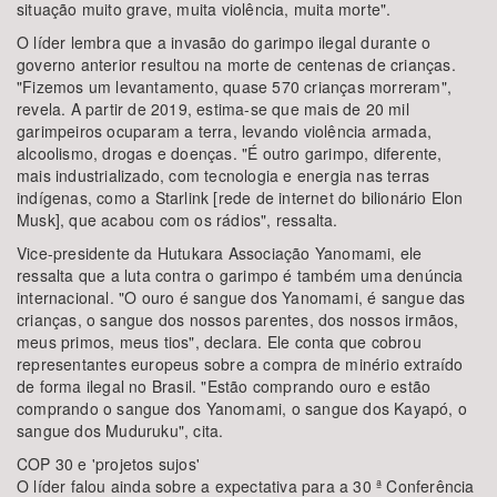
situação muito grave, muita violência, muita morte".
O líder lembra que a invasão do garimpo ilegal durante o
governo anterior resultou na morte de centenas de crianças.
"Fizemos um levantamento, quase 570 crianças morreram",
revela. A partir de 2019, estima-se que mais de 20 mil
garimpeiros ocuparam a terra, levando violência armada,
alcoolismo, drogas e doenças. "É outro garimpo, diferente,
mais industrializado, com tecnologia e energia nas terras
indígenas, como a Starlink [rede de internet do bilionário Elon
Musk], que acabou com os rádios", ressalta.
Vice-presidente da Hutukara Associação Yanomami, ele
ressalta que a luta contra o garimpo é também uma denúncia
internacional. "O ouro é sangue dos Yanomami, é sangue das
crianças, o sangue dos nossos parentes, dos nossos irmãos,
meus primos, meus tios", declara. Ele conta que cobrou
representantes europeus sobre a compra de minério extraído
de forma ilegal no Brasil. "Estão comprando ouro e estão
comprando o sangue dos Yanomami, o sangue dos Kayapó, o
sangue dos Muduruku", cita.
COP 30 e 'projetos sujos'
O líder falou ainda sobre a expectativa para a 30 ª Conferência