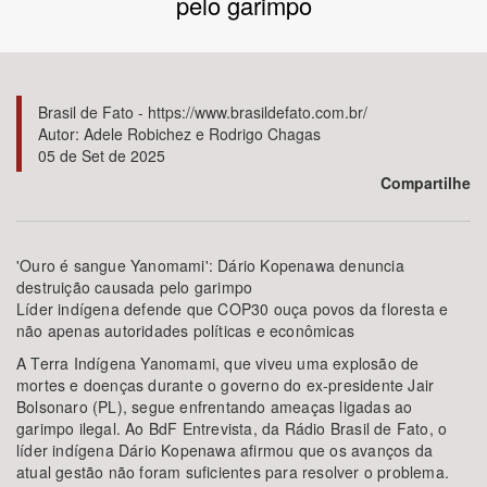
pelo garimpo
Bioma / Bacia
Tema
Brasil de Fato - https://www.brasildefato.com.br/
Autor: Adele Robichez e Rodrigo Chagas
05 de Set de 2025
Subtema
Compartilhe
Área de Levantamento
'Ouro é sangue Yanomami': Dário Kopenawa denuncia
Área Protegida
destruição causada pelo garimpo
Líder indígena defende que COP30 ouça povos da floresta e
não apenas autoridades políticas e econômicas
BUSCAR
A Terra Indígena Yanomami, que viveu uma explosão de
mortes e doenças durante o governo do ex-presidente Jair
Bolsonaro (PL), segue enfrentando ameaças ligadas ao
garimpo ilegal. Ao BdF Entrevista, da Rádio Brasil de Fato, o
líder indígena Dário Kopenawa afirmou que os avanços da
atual gestão não foram suficientes para resolver o problema.