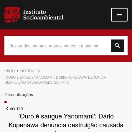
Pular
para
o
conteúdo
principal
Data do Documento
INÍCIO
NOTÍCIAS
'OURO É SANGUE YANOMAMI': DÁRIO KOPENAWA DENUNCIA
DESTRUIÇÃO CAUSADA PELO GARIMPO
2
visualizações
Até
VOLTAR
'Ouro é sangue Yanomami': Dário
Kopenawa denuncia destruição causada
Povo Indígena