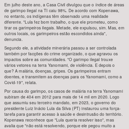
Em julho deste ano, a Casa Civil divulgou que o índice de áreas
de garimpo ilegal na TI caiu 98%. De acordo com Kopenawa,
no entanto, os indígenas têm observado uma realidade
diferente. "Lula fez bom trabalho, o que ele prometeu, como
tirar os garimpeiros ilegais. Metade, ele expulsou, sim. Mas, em
outros locais, os garimpeiros estão escondidos ainda",
denuncia.
Segundo ele, a atividade minerária passou a ser controlada
também por facções do crime organizado, o que agravou os
impactos sobre as comunidades. "O garimpo ilegal trouxe
vários vetores na terra Yanomami, de violência. E depois o
que? A malária, doenças, gripes. Os garimpeiros entram
doentes, e transmitem as doenças para os Yanomami, como a
Covid-19", relata.
Por causa do garimpo, os casos de malária na terra Yanomami
subiram de 404 em 2012 para mais de 14 mil em 2020. Logo
que assumiu seu terceiro mandato, em 2023, o governo do
presidente Luiz Inácio Lula da Silva (PT) instaurou uma força-
tarefa para garantir acesso à saúde e desintrusão do território.
Kopenawa reconhece que "Lula queria resolver isso", mas
avalia que "não está resolvendo, porque ele pegou muito a