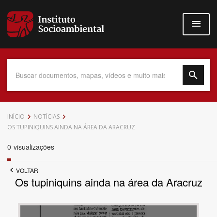
Pular
para
o
conteúdo
principal
Data do Documento
INÍCIO
NOTÍCIAS
OS TUPINIQUINS AINDA NA ÁREA DA ARACRUZ
0
visualizações
Até
VOLTAR
Os tupiniquins ainda na área da Aracruz
Povo Indígena