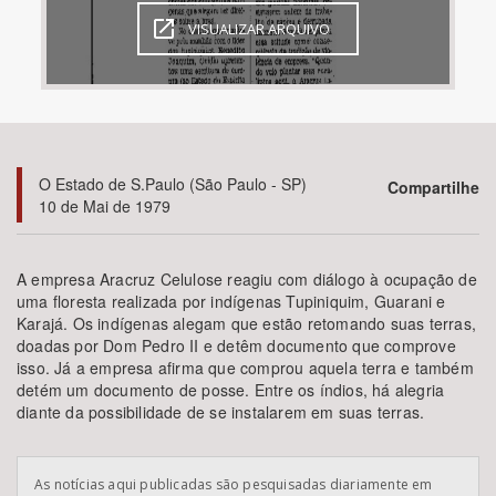
VISUALIZAR ARQUIVO
Bioma / Bacia
Tema
Subtema
O Estado de S.Paulo (São Paulo - SP)
Compartilhe
10 de Mai de 1979
Área de Levantamento
A empresa Aracruz Celulose reagiu com diálogo à ocupação de
Área Protegida
uma floresta realizada por indígenas Tupiniquim, Guarani e
Karajá. Os indígenas alegam que estão retomando suas terras,
doadas por Dom Pedro II e detêm documento que comprove
BUSCAR
isso. Já a empresa afirma que comprou aquela terra e também
detém um documento de posse. Entre os índios, há alegria
diante da possibilidade de se instalarem em suas terras.
As notícias aqui publicadas são pesquisadas diariamente em