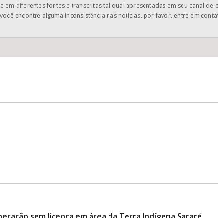
 em diferentes fontes e transcritas tal qual apresentadas em seu canal de 
você encontre alguma inconsistência nas notícias, por favor, entre em cont
neração sem licença em área da Terra Indígena Sararé