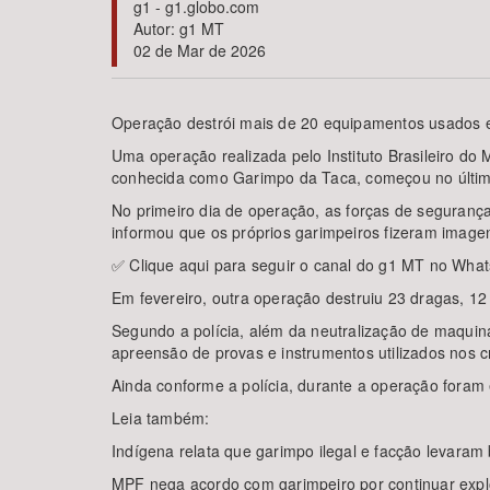
g1 - g1.globo.com
Autor: g1 MT
02 de Mar de 2026
Área de Levantamento
Operação destrói mais de 20 equipamentos usados e
Uma operação realizada pelo Instituto Brasileiro d
conhecida como Garimpo da Taca, começou no último 
No primeiro dia de operação, as forças de seguran
informou que os próprios garimpeiros fizeram image
✅ Clique aqui para seguir o canal do g1 MT no Wha
Em fevereiro, outra operação destruiu 23 dragas, 12
Segundo a polícia, além da neutralização de maquiná
apreensão de provas e instrumentos utilizados nos c
Ainda conforme a polícia, durante a operação foram e
Leia também:
Indígena relata que garimpo ilegal e facção levara
MPF nega acordo com garimpeiro por continuar expl