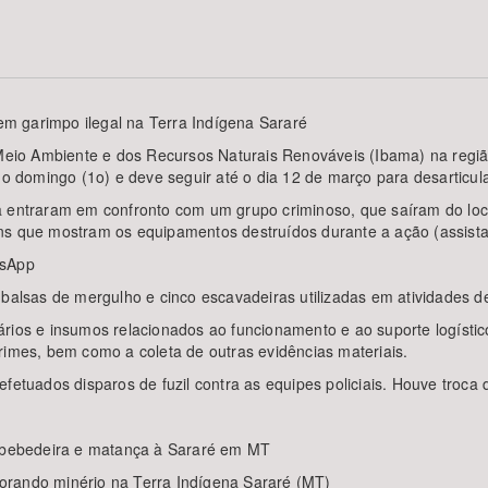
Área Protegida
m garimpo ilegal na Terra Indígena Sararé
o Meio Ambiente e dos Recursos Naturais Renováveis (Ibama) na regi
domingo (1o) e deve seguir até o dia 12 de março para desarticular 
ça entraram em confronto com um grupo criminoso, que saíram do l
ns que mostram os equipamentos destruídos durante a ação (assista
tsApp
 balsas de mergulho e cinco escavadeiras utilizadas em atividades de
rios e insumos relacionados ao funcionamento e ao suporte logístic
rimes, bem como a coleta de outras evidências materiais.
fetuados disparos de fuzil contra as equipes policiais. Houve troca d
m bebedeira e matança à Sararé em MT
orando minério na Terra Indígena Sararé (MT)