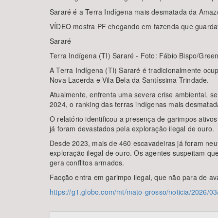
Sararé é a Terra Indígena mais desmatada da Amazô
VÍDEO mostra PF chegando em fazenda que guardava
Sararé
Terra Indígena (TI) Sararé - Foto: Fábio Bispo/Gre
A Terra Indígena (TI) Sararé é tradicionalmente oc
Nova Lacerda e Vila Bela da Santíssima Trindade.
Atualmente, enfrenta uma severa crise ambiental, se
2024, o ranking das terras indígenas mais desmata
O relatório identificou a presença de garimpos ativo
já foram devastados pela exploração ilegal de ouro.
Desde 2023, mais de 460 escavadeiras já foram neutr
exploração ilegal de ouro. Os agentes suspeitam que
gera conflitos armados.
Facção entra em garimpo ilegal, que não para de a
https://g1.globo.com/mt/mato-grosso/noticia/2026/0