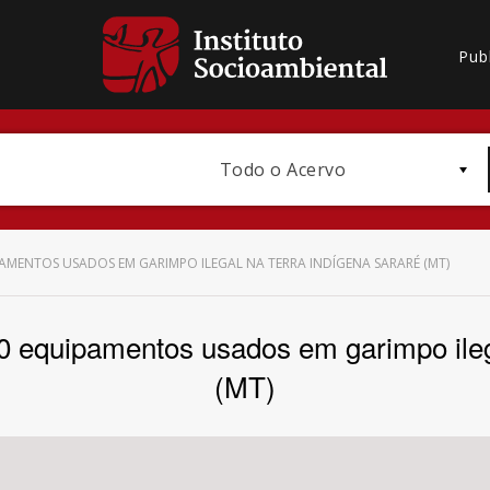
Pub
Todo o Acervo
AMENTOS USADOS EM GARIMPO ILEGAL NA TERRA INDÍGENA SARARÉ (MT)
0 equipamentos usados em garimpo ileg
Bioma / Bacia
(MT)
Subtema