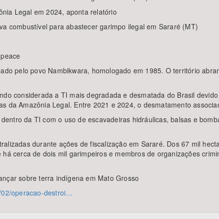
nia Legal em 2024, aponta relatório
 combustível para abastecer garimpo ilegal em Sararé (MT)
enpeace
upado pelo povo Nambikwara, homologado em 1985. O território abra
ndo considerada a TI mais degradada e desmatada do Brasil devido a
das da Amazônia Legal. Entre 2021 e 2024, o desmatamento associa
s dentro da TI com o uso de escavadeiras hidráulicas, balsas e bomb
alizadas durante ações de fiscalização em Sararé. Dos 67 mil hecta
 há cerca de dois mil garimpeiros e membros de organizações crimin
vançar sobre terra indígena em Mato Grosso
3/02/operacao-destroi…