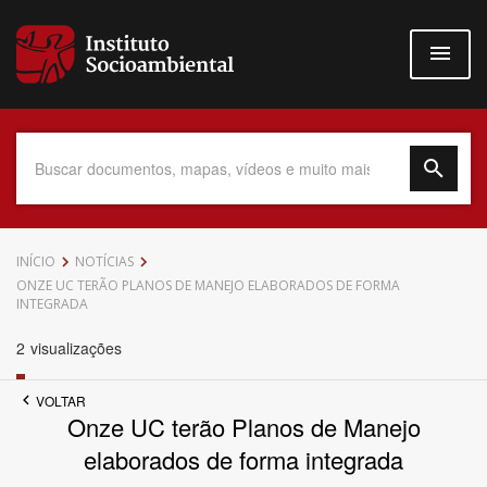
Pular
para
o
conteúdo
principal
Data do Documento
INÍCIO
NOTÍCIAS
ONZE UC TERÃO PLANOS DE MANEJO ELABORADOS DE FORMA
INTEGRADA
2
visualizações
Até
VOLTAR
Onze UC terão Planos de Manejo
elaborados de forma integrada
Povo Indígena