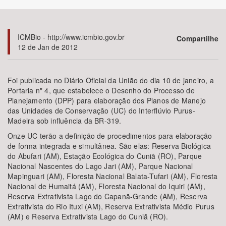
Bioma / Bacia
ICMBio - http://www.icmbio.gov.br
Compartilhe
12 de Jan de 2012
Tema
Subtema
Foi publicada no Diário Oficial da União do dia 10 de janeiro, a
Portaria n" 4, que estabelece o Desenho do Processo de
Planejamento (DPP) para elaboração dos Planos de Manejo
Área de Levantamento
das Unidades de Conservação (UC) do Interflúvio Purus-
Madeira sob influência da BR-319.
Área Protegida
Onze UC terão a definição de procedimentos para elaboração
de forma integrada e simultânea. São elas: Reserva Biológica
do Abufari (AM), Estação Ecológica do Cuniã (RO), Parque
BUSCAR
Nacional Nascentes do Lago Jari (AM), Parque Nacional
Mapinguari (AM), Floresta Nacional Balata-Tufari (AM), Floresta
Nacional de Humaitá (AM), Floresta Nacional do Iquiri (AM),
Reserva Extrativista Lago do Capanã-Grande (AM), Reserva
Extrativista do Rio Ituxi (AM), Reserva Extrativista Médio Purus
(AM) e Reserva Extrativista Lago do Cuniã (RO).