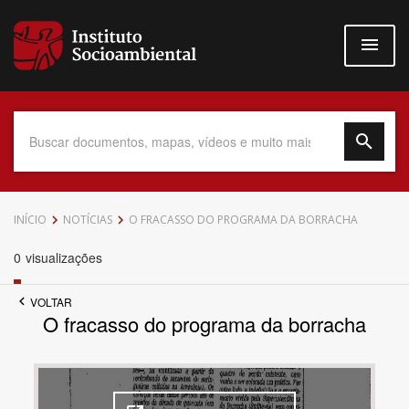
Pular
para
o
conteúdo
principal
Data do Documento
INÍCIO
NOTÍCIAS
O FRACASSO DO PROGRAMA DA BORRACHA
0
visualizações
VOLTAR
Até
O fracasso do programa da borracha
Povo Indígena