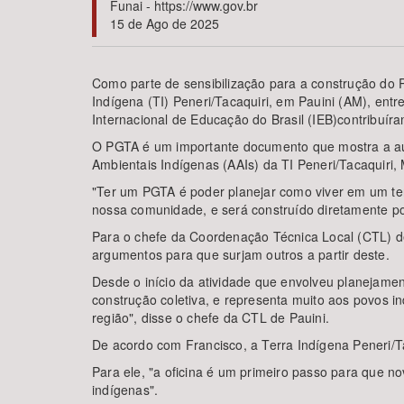
Funai - https://www.gov.br
15 de Ago de 2025
Como parte de sensibilização para a construção do P
Área de Levantamento
Indígena (TI) Peneri/Tacaquiri, em Pauini (AM), entr
Internacional de Educação do Brasil (IEB)contribuí
O PGTA é um importante documento que mostra a aut
Ambientais Indígenas (AAIs) da TI Peneri/Tacaquiri, 
"Ter um PGTA é poder planejar como viver em um terr
nossa comunidade, e será construído diretamente por
Para o chefe da Coordenação Técnica Local (CTL) de 
argumentos para que surjam outros a partir deste.
Desde o início da atividade que envolveu planejamen
construção coletiva, e representa muito aos povos 
região", disse o chefe da CTL de Pauini.
De acordo com Francisco, a Terra Indígena Peneri/Ta
Para ele, "a oficina é um primeiro passo para que no
indígenas".