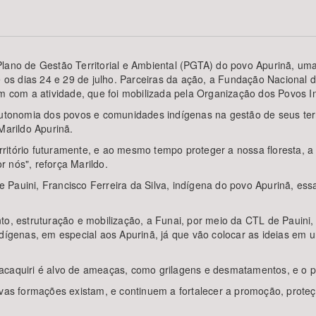
lano de Gestão Territorial e Ambiental (PGTA) do povo Apurinã, uma o
Área Protegida
e os dias 24 e 29 de julho. Parceiras da ação, a Fundação Nacional d
ram com a atividade, que foi mobilizada pela Organização dos Povos
onomia dos povos e comunidades indígenas na gestão de seus terr
Marildo Apurinã.
itório futuramente, e ao mesmo tempo proteger a nossa floresta, a 
 nós", reforça Marildo.
Pauini, Francisco Ferreira da Silva, indígena do povo Apurinã, essa
to, estruturação e mobilização, a Funai, por meio da CTL de Pauini
indígenas, em especial aos Apurinã, já que vão colocar as ideias e
caquiri é alvo de ameaças, como grilagens e desmatamentos, e o pla
vas formações existam, e continuem a fortalecer a promoção, proteçã