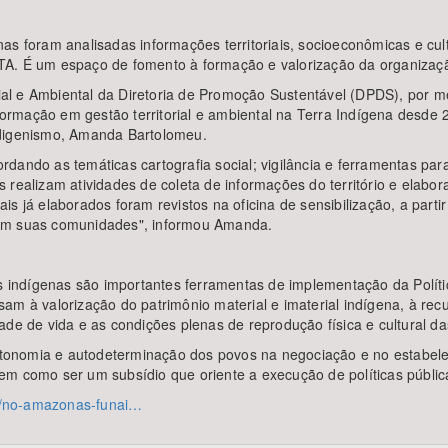
as foram analisadas informações territoriais, socioeconômicas e cul
TA. É um espaço de fomento à formação e valorização da organizaç
al e Ambiental da Diretoria de Promoção Sustentável (DPDS), por 
rmação em gestão territorial e ambiental na Terra Indígena desde
ndigenismo, Amanda Bartolomeu.
dando as temáticas cartografia social; vigilância e ferramentas par
realizam atividades de coleta de informações do território e elabor
is já elaborados foram revistos na oficina de sensibilização, a part
 em suas comunidades", informou Amanda.
as indígenas são importantes ferramentas de implementação da Políti
am à valorização do patrimônio material e imaterial indígena, à re
de de vida e as condições plenas de reprodução física e cultural da
tonomia e autodeterminação dos povos na negociação e no estabele
, bem como ser um subsídio que oriente a execução de políticas públi
25/no-amazonas-funai…