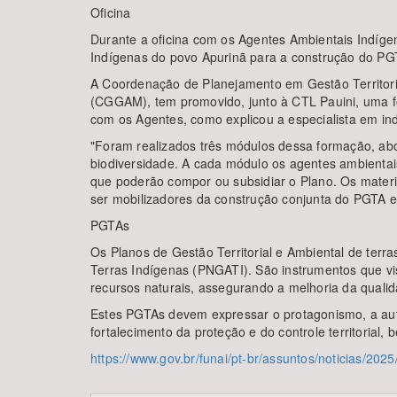
Oficina
Durante a oficina com os Agentes Ambientais Indígen
Indígenas do povo Apurinã para a construção do PG
A Coordenação de Planejamento em Gestão Territori
(CGGAM), tem promovido, junto à CTL Pauini, uma fo
com os Agentes, como explicou a especialista em i
"Foram realizados três módulos dessa formação, abor
biodiversidade. A cada módulo os agentes ambientais 
que poderão compor ou subsidiar o Plano. Os materia
ser mobilizadores da construção conjunta do PGTA
PGTAs
Os Planos de Gestão Territorial e Ambiental de terr
Terras Indígenas (PNGATI). São instrumentos que vis
recursos naturais, assegurando a melhoria da qualida
Estes PGTAs devem expressar o protagonismo, a au
fortalecimento da proteção e do controle territorial
https://www.gov.br/funai/pt-br/assuntos/noticias/20