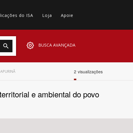
licações do ISA
Loja
Apoie
BUSCA AVANÇADA
2
visualizações
 APURINÃ
rritorial e ambiental do povo