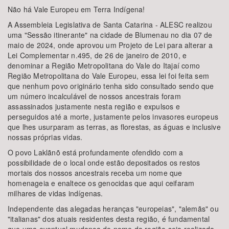
Não há Vale Europeu em Terra Indígena!
A Assembleia Legislativa de Santa Catarina - ALESC realizou
uma "Sessão itinerante" na cidade de Blumenau no dia 07 de
maio de 2024, onde aprovou um Projeto de Lei para alterar a
Lei Complementar n.495, de 26 de janeiro de 2010, e
denominar a Região Metropolitana do Vale do Itajaí como
Região Metropolitana do Vale Europeu, essa lei foi feita sem
que nenhum povo originário tenha sido consultado sendo que
um número incalculável de nossos ancestrais foram
assassinados justamente nesta região e expulsos e
perseguidos até a morte, justamente pelos invasores europeus
que lhes usurparam as terras, as florestas, as águas e inclusive
nossas próprias vidas.
O povo Laklãnõ está profundamente ofendido com a
possibilidade de o local onde estão depositados os restos
mortais dos nossos ancestrais receba um nome que
homenageia e enaltece os genocidas que aqui ceifaram
milhares de vidas indígenas.
Independente das alegadas heranças "europeias", "alemãs" ou
"italianas" dos atuais residentes desta região, é fundamental