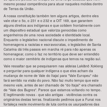
mesmo possui competência para atuar naqueles moldes dentro
de Terras da União.
A nossa constituição também tem alguns artigos, dentre eles
vale citar o 5o, o 231 e o 232 e a OIT 169, que garantem
alguns direitos aos indígenas e que colidem frontalmente com
um dispositivo estadual que valoriza genocidas como
engenheiros de uma nova sociedade e identidade local.
Enquanto o legislativo nacional discute o impedimento de
homenagens a racistas e escravocratas, o legislativo de Santa
Catarina dá três passos em marcha ré para não apenas os
homenagear, como o faz no território que deve ser entendido
como o maior cemitério de indígenas que temos na região sul.
Vale ressaltar que se pesquisarem nas aldeias Laklãnõ Xokleng
e perguntar para qualquer indígena o que eles acham da
mudança de nome de Vale do Itajaí para "Vale Europeu" não
fará sentido na visão do povo. Não faz muito tempo que este
mesmo vale, antes de ser chamado de "do Itajaí" era chamado
de "Vale dos Bugres". Parece que estamos voltando no tempo.
E legitimando novas - que são antigas - violências contra os
originários destas terras. finalizando pedimos que a Funai nos
fortaleça neste movimento de luta contra os usurpadores das