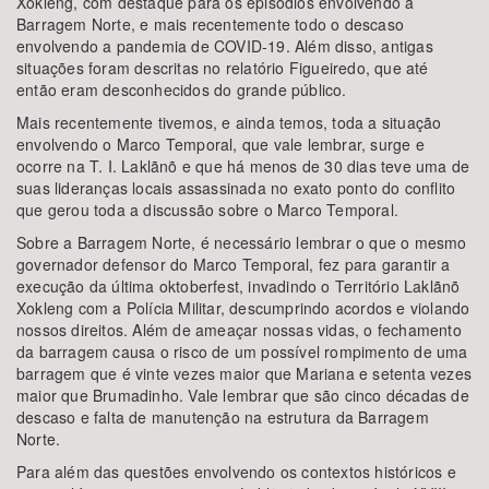
Xokleng, com destaque para os episódios envolvendo a
Barragem Norte, e mais recentemente todo o descaso
envolvendo a pandemia de COVID-19. Além disso, antigas
situações foram descritas no relatório Figueiredo, que até
então eram desconhecidos do grande público.
Mais recentemente tivemos, e ainda temos, toda a situação
envolvendo o Marco Temporal, que vale lembrar, surge e
ocorre na T. I. Laklãnõ e que há menos de 30 dias teve uma de
suas lideranças locais assassinada no exato ponto do conflito
que gerou toda a discussão sobre o Marco Temporal.
Sobre a Barragem Norte, é necessário lembrar o que o mesmo
governador defensor do Marco Temporal, fez para garantir a
execução da última oktoberfest, invadindo o Território Laklãnõ
Xokleng com a Polícia Militar, descumprindo acordos e violando
nossos direitos. Além de ameaçar nossas vidas, o fechamento
da barragem causa o risco de um possível rompimento de uma
barragem que é vinte vezes maior que Mariana e setenta vezes
maior que Brumadinho. Vale lembrar que são cinco décadas de
descaso e falta de manutenção na estrutura da Barragem
Norte.
Para além das questões envolvendo os contextos históricos e