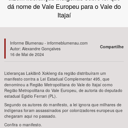
dá nome de Vale Europeu para o Vale do
Bioma / Bacia
Itajaí
Tema
Informe Blumenau - informeblumenau.com
Subtema
Compartilhe
Autor: Alexandre Gonçalves
16 de Mai de 2024
Área de Levantamento
Lideranças Laklãnõ Xokleng da região distribuíram um
Área Protegida
manifesto contra a Lei Estadual Complementar 495, que
denominou a Região Metropolitana do Vale do Itajaí como
Região Metropolitana do Vale Europeu, de autoria do deputado
BUSCAR
estadual Egidio Ferrari (PL).
Segundo os autores do manifesto, a lei ignora que milhares de
indígenas foram assassinados por colonizadores europeus que
chegaram aqui no passado.
Confira o manifesto.