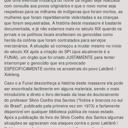
que uma eventual mudança do nome da região seja realizada
com consulta aos povos originários e que o novo nome seja
respeitoso para os milhares de indígenas que foram mortos, as
mulheres que foram repetidamente violentadas e as crianças
que foram sequestradas. A história deste massacre é bastante
documentada, e já não estamos mais no século XIX quando os
jornais e os políticos locais enalteciam os genocidas como
heróis da colônia que foram contratados para serviços
mercenários. A situação só começou a mudar mesmo no início
do século XX após a criação do SPI (que atualmente é a
FUNAI), um órgão que foi criado JUSTAMENTE para tentar
interromper o genocídio que era provocado
ESPECIFICAMENTE contra os ancestrais do povo Laklãnõ /
Xokleng.
Caso o a Funai desconheça a história deste massacre ela pode
ser encontrada facilmente em alguns materiais, sendo o mais
introdutório e direto o livro derivado da tese de doutoramento
do professor Silvio Coelho dos Santos ("Índios e brancos no sul
do Brasil", publicado pela primeira vez em 1973) e fartamente
disponível em qualquer biblioteca pública de nosso estado.
Após a publicação do livro de Silvio Coelho dos Santos algumas
situações se agravaram nos ataques contra o povo Laklãnõ /