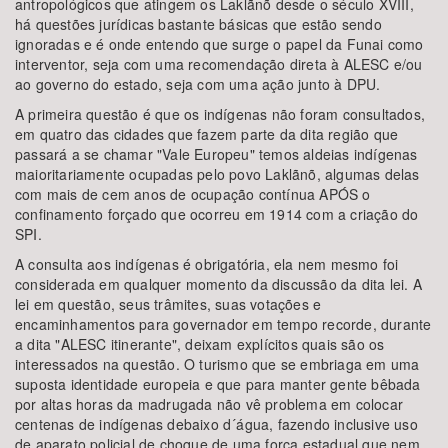
antropológicos que atingem os Laklãnõ desde o século XVIII,
há questões jurídicas bastante básicas que estão sendo
ignoradas e é onde entendo que surge o papel da Funai como
interventor, seja com uma recomendação direta à ALESC e/ou
ao governo do estado, seja com uma ação junto à DPU.
A primeira questão é que os indígenas não foram consultados,
em quatro das cidades que fazem parte da dita região que
passará a se chamar "Vale Europeu" temos aldeias indígenas
maioritariamente ocupadas pelo povo Laklãnõ, algumas delas
com mais de cem anos de ocupação contínua APÓS o
confinamento forçado que ocorreu em 1914 com a criação do
SPI.
A consulta aos indígenas é obrigatória, ela nem mesmo foi
considerada em qualquer momento da discussão da dita lei. A
lei em questão, seus trâmites, suas votações e
encaminhamentos para governador em tempo recorde, durante
a dita "ALESC itinerante", deixam explícitos quais são os
interessados na questão. O turismo que se embriaga em uma
suposta identidade europeia e que para manter gente bêbada
por altas horas da madrugada não vê problema em colocar
centenas de indígenas debaixo d´água, fazendo inclusive uso
de aparato policial de choque de uma força estadual que nem