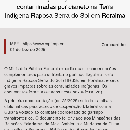
contaminadas por cianeto na Terra
Bioma / Bacia
Indígena Raposa Serra do Sol em Roraima
Tema
MPF - https://www.mpf.mp.br
Subtema
Compartilhe
01 de Dez de 2025
Área de Levantamento
O Ministério Público Federal expediu duas recomendações
complementares para enfrentar o garimpo ilegal na Terra
Área Protegida
Indígena Raposa Serra do Sol (TIRSS), em Roraima, e seus
graves impactos sobre as comunidades indígenas. Os
documentos foram assinados nesta sexta-feira (28).
BUSCAR
A primeira recomendação (no 25/2025) solicita tratativas
diplomáticas para acordo de cooperação bilateral com a
Guiana voltado ao combate coordenado do garimpo
transfronteiriço. O documento foi enviado aos Ministérios das
Relações Exteriores; do Meio Ambiente e Mudança do Clima;
da Justiça e Segurança Pública e dos Povos Indígenas.