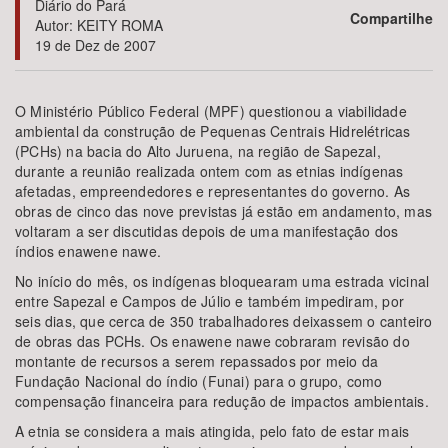
Diário do Pará
Compartilhe
Autor: KEITY ROMA
19 de Dez de 2007
Bioma / Bacia
Tema
O Ministério Público Federal (MPF) questionou a viabilidade
ambiental da construção de Pequenas Centrais Hidrelétricas
(PCHs) na bacia do Alto Juruena, na região de Sapezal,
Subtema
durante a reunião realizada ontem com as etnias indígenas
afetadas, empreendedores e representantes do governo. As
Área de Levantamento
obras de cinco das nove previstas já estão em andamento, mas
voltaram a ser discutidas depois de uma manifestação dos
índios enawene nawe.
Área Protegida
No início do mês, os indígenas bloquearam uma estrada vicinal
entre Sapezal e Campos de Júlio e também impediram, por
seis dias, que cerca de 350 trabalhadores deixassem o canteiro
BUSCAR
de obras das PCHs. Os enawene nawe cobraram revisão do
montante de recursos a serem repassados por meio da
Fundação Nacional do índio (Funai) para o grupo, como
compensação financeira para redução de impactos ambientais.
A etnia se considera a mais atingida, pelo fato de estar mais