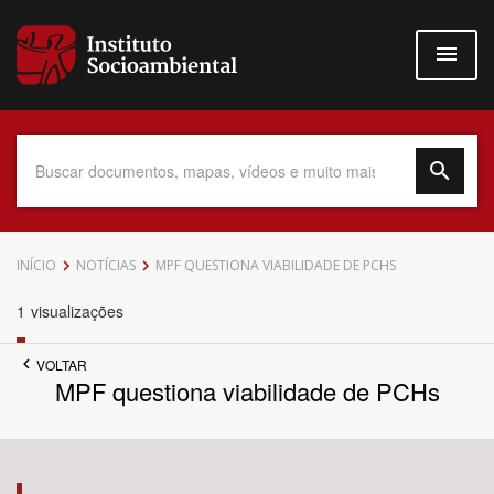
Pular
para
o
conteúdo
principal
Data do Documento
INÍCIO
NOTÍCIAS
MPF QUESTIONA VIABILIDADE DE PCHS
1
visualizações
VOLTAR
Até
MPF questiona viabilidade de PCHs
Povo Indígena