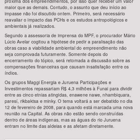
próxima dos empreendimentos, por isso quer receber um valor
maior que as demais. Contudo, o assunto que deu início ao
impasse não foi discutido ontem. Primeiro, será necessário
reavaliar o impacto das PCHs e os estudos antropológicos e
ambientais já realizados.
Segundo a assessoria de imprensa do MPF, o procurador Mário
Lúcio Avelar cogitou a hipótese de pedir a paralisação das
obras caso a viabilidade ambiental do empreendimento não
seja comprovada futuramente. Somente depois do
encerramento do tópico, será retomada a discussão sobre as
compensações financeiras que causam insatisfação entre os
índios.
Os grupos Maggi Energia e Juruena Participações e
Investimentos repassariam R$ 4,3 milhões à Funai para dividir
entre as cinco etnias atingidas, enawene nawe, nhambiquara,
paresí, rikbaktsa e minky. O tema voltará a ser debatido no dia
12 de fevereiro de 2008, para quando está marcada uma nova
reunião na Capital. As obras não estão sendo construídas
dentro de áreas indígenas, mas as águas do rio Juruena
entram no limite das aldeias e as afetam diretamente.