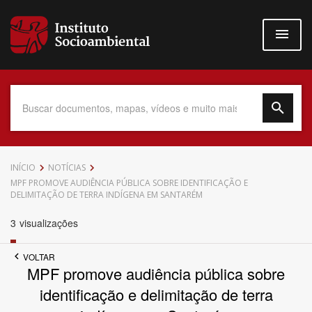
Pular
para
o
conteúdo
principal
Data do Documento
INÍCIO
NOTÍCIAS
MPF PROMOVE AUDIÊNCIA PÚBLICA SOBRE IDENTIFICAÇÃO E
DELIMITAÇÃO DE TERRA INDÍGENA EM SANTARÉM
3
visualizações
Até
VOLTAR
MPF promove audiência pública sobre
identificação e delimitação de terra
Povo Indígena