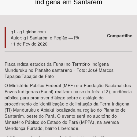
indígena em Santarém
Bioma / Bacia
Tema
g1 - g1.globo.com
Compartilhe
Autor: g1 Santarém e Região — PA
11 de Fev de 2026
Subtema
Área de Levantamento
Placa indica estudos da Funai no Território Indígena
Munduruku no Planalto santareno - Foto: José Marcos
Tapajós/Tapajós de Fato
Área Protegida
O Ministério Público Federal (MPF) e a Fundação Nacional dos
Povos Indígenas (Funai) realizam na sexta-feira (13), audiência
pública para promover diálogo sobre o estágio do
BUSCAR
procedimento de identificação e delimitação da Terra Indígena
(TI) Munduruku e Apiaká localizada na região do Planalto de
Santarém, oeste do Pará. O evento será no auditório do
Ministério Público do Estado do Pará (MPPA), na avenida
Mendonça Furtado, bairro Liberdade.