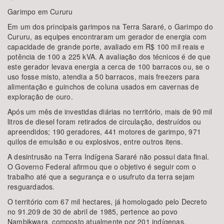
Garimpo em Cururu
Em um dos principais garimpos na Terra Sararé, o Garimpo do
Cururu, as equipes encontraram um gerador de energia com
capacidade de grande porte, avaliado em R$ 100 mil reais e
potência de 100 a 225 kVA. A avaliação dos técnicos é de que
este gerador levava energia a cerca de 100 barracos ou, se o
uso fosse misto, atendia a 50 barracos, mais freezers para
alimentação e guinchos de coluna usados em cavernas de
exploração de ouro.
Após um mês de investidas diárias no território, mais de 90 mil
litros de diesel foram retirados de circulação, destruídos ou
apreendidos; 190 geradores, 441 motores de garimpo, 971
quilos de emulsão e ou explosivos, entre outros itens.
A desintrusão na Terra Indígena Sararé não possui data final.
O Governo Federal afirmou que o objetivo é seguir com o
trabalho até que a segurança e o usufruto da terra sejam
resguardados.
O território com 67 mil hectares, já homologado pelo Decreto
no 91.209 de 30 de abril de 1985, pertence ao povo
Nambikwara, composto atualmente por 201 indígenas.