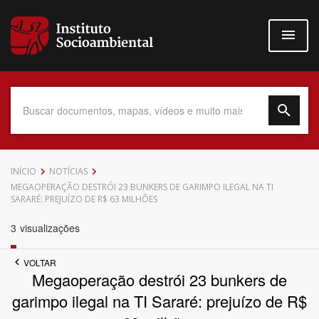
Pular
para
o
conteúdo
principal
Data do Documento
INÍCIO
NOTÍCIAS
MEGAOPERAÇÃO DESTRÓI 23 BUNKERS DE GARIMPO ILEGAL NA TI
SARARÉ: PREJUÍZO DE R$ 63 MILHÕES
3
visualizações
Até
VOLTAR
Megaoperação destrói 23 bunkers de
garimpo ilegal na TI Sararé: prejuízo de R$
Povo Indígena