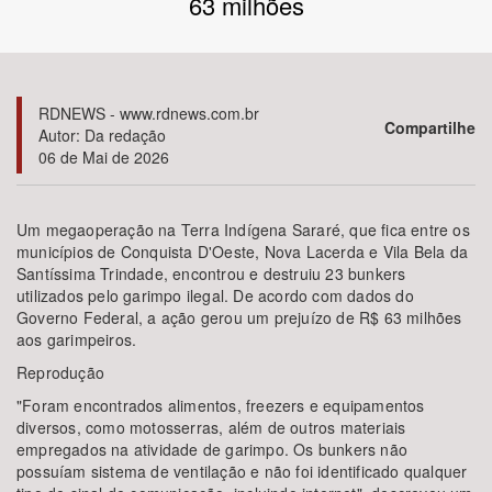
63 milhões
Bioma / Bacia
Tema
RDNEWS - www.rdnews.com.br
Compartilhe
Autor: Da redação
06 de Mai de 2026
Subtema
Área de Levantamento
Um megaoperação na Terra Indígena Sararé, que fica entre os
municípios de Conquista D'Oeste, Nova Lacerda e Vila Bela da
Santíssima Trindade, encontrou e destruiu 23 bunkers
Área Protegida
utilizados pelo garimpo ilegal. De acordo com dados do
Governo Federal, a ação gerou um prejuízo de R$ 63 milhões
aos garimpeiros.
BUSCAR
Reprodução
"Foram encontrados alimentos, freezers e equipamentos
diversos, como motosserras, além de outros materiais
empregados na atividade de garimpo. Os bunkers não
possuíam sistema de ventilação e não foi identificado qualquer