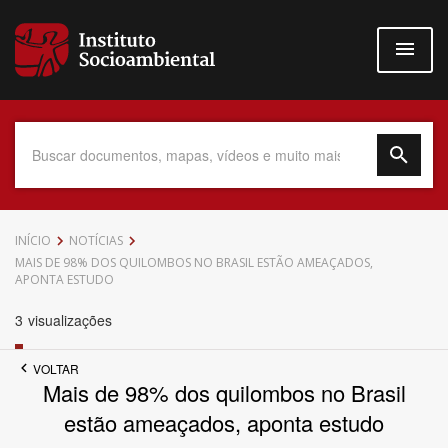
Pular
para
o
conteúdo
principal
Data do Documento
INÍCIO
NOTÍCIAS
MAIS DE 98% DOS QUILOMBOS NO BRASIL ESTÃO AMEAÇADOS,
APONTA ESTUDO
3
visualizações
Até
VOLTAR
Mais de 98% dos quilombos no Brasil
estão ameaçados, aponta estudo
Povo Indígena