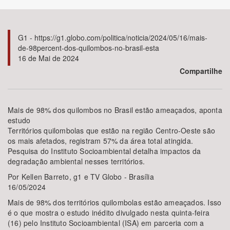
Bioma / Bacia
G1 - https://g1.globo.com/politica/noticia/2024/05/16/mais-
de-98percent-dos-quilombos-no-brasil-esta
Tema
16 de Mai de 2024
Compartilhe
Subtema
Área de Levantamento
Mais de 98% dos quilombos no Brasil estão ameaçados, aponta
estudo
Territórios quilombolas que estão na região Centro-Oeste são
Área Protegida
os mais afetados, registram 57% da área total atingida.
Pesquisa do Instituto Socioambiental detalha impactos da
degradação ambiental nesses territórios.
BUSCAR
Por Kellen Barreto, g1 e TV Globo - Brasília
16/05/2024
Mais de 98% dos territórios quilombolas estão ameaçados. Isso
é o que mostra o estudo inédito divulgado nesta quinta-feira
(16) pelo Instituto Socioambiental (ISA) em parceria com a