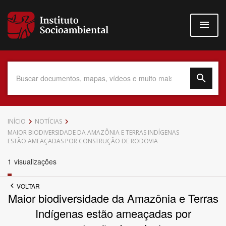
Pular
para
o
conteúdo
principal
Data do Documento
INÍCIO
NOTÍCIAS
MAIOR BIODIVERSIDADE DA AMAZÔNIA E TERRAS INDÍGENAS
ESTÃO AMEAÇADAS POR CONSTRUÇÃO DE RODOVIA
1
visualizações
Até
VOLTAR
Maior biodiversidade da Amazônia e Terras
Indígenas estão ameaçadas por
Povo Indígena