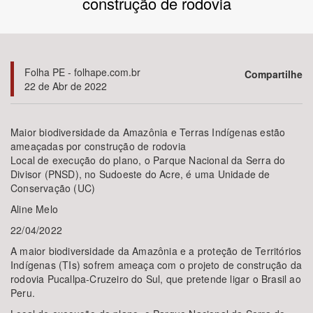
construção de rodovia
Bioma / Bacia
Tema
Folha PE - folhape.com.br
Compartilhe
22 de Abr de 2022
Subtema
Maior biodiversidade da Amazônia e Terras Indígenas estão
Área de Levantamento
ameaçadas por construção de rodovia
Local de execução do plano, o Parque Nacional da Serra do
Divisor (PNSD), no Sudoeste do Acre, é uma Unidade de
Área Protegida
Conservação (UC)
Aline Melo
BUSCAR
22/04/2022
A maior biodiversidade da Amazônia e a proteção de Territórios
Indígenas (TIs) sofrem ameaça com o projeto de construção da
rodovia Pucallpa-Cruzeiro do Sul, que pretende ligar o Brasil ao
Peru.