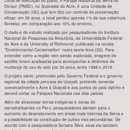
Local de execução do plano, o Parque Nacional da Serra do
Divisor (PNSD), no Sudoeste do Acre, é uma Unidade de
Conservação (UC) que tem tido um controle de preservação
eficaz: em 30 anos, o local perdeu apenas 1% da sua cobertura
florestal, em comparação aos 10% do entorno.
O dado é do estudo realizado por pesquisadores do Instituto
Nacional de Pesquisas da Amazônia, da Universidade Federal
do Acre e da University of Richmond, publicado na revista
"Environmental Conservation" nesta sexta-feira (22). Para
entender como a região vem sendo explorada, imagens de
satélite foram analisadas para acompanhar a dinâmica da
mudança do uso do solo por 30 anos, entre 1988 e 2018.
O projeto viário, promovido pelo Governo Federal e o governo
regional da cidade peruana de Ucayali, pretende conectar
comercialmente o Acre à Ucayali e aos portos do país vizinho e
deverá cortar os Parques Nacionais nos dois países.
Além de atravessar terras indígenas e zonas de
narcotraficantes no Peru, pesquisadores alertam para o
aumento do desmatamento em áreas mais internas da Serra e
a possibilidade da construção de outras vias secundárias. De
acordo com a pesquisadora Sonaira Silva, essa via também