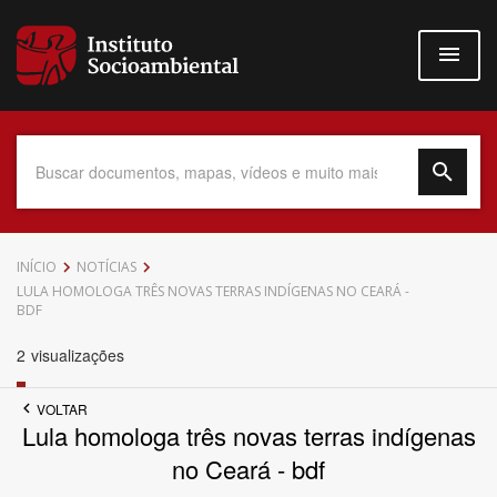
Pular
para
o
conteúdo
principal
Data do Documento
INÍCIO
NOTÍCIAS
LULA HOMOLOGA TRÊS NOVAS TERRAS INDÍGENAS NO CEARÁ -
BDF
2
visualizações
Até
VOLTAR
Lula homologa três novas terras indígenas
no Ceará - bdf
Povo Indígena