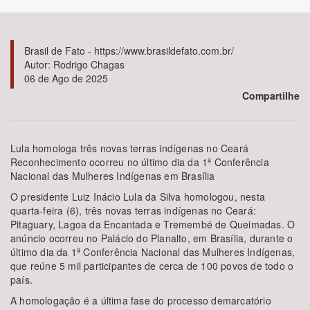
Bioma / Bacia
Brasil de Fato - https://www.brasildefato.com.br/
Autor: Rodrigo Chagas
Tema
06 de Ago de 2025
Compartilhe
Subtema
Área de Levantamento
Lula homologa três novas terras indígenas no Ceará
Reconhecimento ocorreu no último dia da 1ª Conferência
Nacional das Mulheres Indígenas em Brasília
Área Protegida
O presidente Luiz Inácio Lula da Silva homologou, nesta
quarta-feira (6), três novas terras indígenas no Ceará:
Pitaguary, Lagoa da Encantada e Tremembé de Queimadas. O
BUSCAR
anúncio ocorreu no Palácio do Planalto, em Brasília, durante o
último dia da 1ª Conferência Nacional das Mulheres Indígenas,
que reúne 5 mil participantes de cerca de 100 povos de todo o
país.
A homologação é a última fase do processo demarcatório