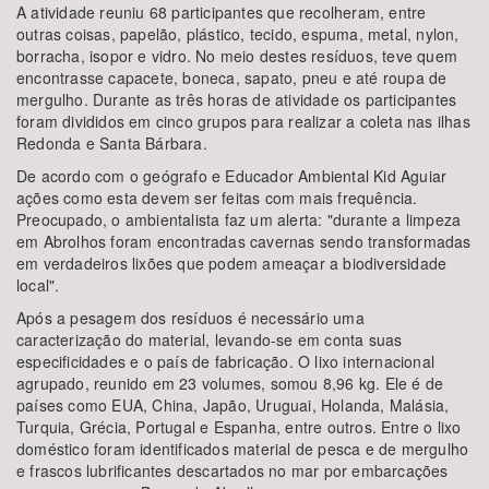
A atividade reuniu 68 participantes que recolheram, entre
outras coisas, papelão, plástico, tecido, espuma, metal, nylon,
borracha, isopor e vidro. No meio destes resíduos, teve quem
encontrasse capacete, boneca, sapato, pneu e até roupa de
mergulho. Durante as três horas de atividade os participantes
foram divididos em cinco grupos para realizar a coleta nas ilhas
Redonda e Santa Bárbara.
De acordo com o geógrafo e Educador Ambiental Kid Aguiar
ações como esta devem ser feitas com mais frequência.
Preocupado, o ambientalista faz um alerta: "durante a limpeza
em Abrolhos foram encontradas cavernas sendo transformadas
em verdadeiros lixões que podem ameaçar a biodiversidade
local".
Após a pesagem dos resíduos é necessário uma
caracterização do material, levando-se em conta suas
especificidades e o país de fabricação. O lixo internacional
agrupado, reunido em 23 volumes, somou 8,96 kg. Ele é de
países como EUA, China, Japão, Uruguai, Holanda, Malásia,
Turquia, Grécia, Portugal e Espanha, entre outros. Entre o lixo
doméstico foram identificados material de pesca e de mergulho
e frascos lubrificantes descartados no mar por embarcações