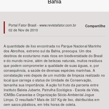
Bahia
Bioma / Bacia
Tema
Portal Fator Brasil - www.revistafator.com.br
Compartilhe
02 de Nov de 2010
Subtema
A quantidade de lixo encontrada no Parque Nacional Marinho
Área de Levantamento
dos Abrolhos, extremo sul da Bahia, preocupa. Um dos
destinos de ecoturismo mais ricos em biodiversidade do Brasil
e do mundo reúne, além de belezas naturais, muitos resíduos
Área Protegida
que podem comprometer a qualidade de suas águas, e, por
consequência, a saúde de diversas espécies marinhas. A
constatação veio depois de um mutirão de limpeza realizado no
BUSCAR
local que carrega o status de Unidade de Conservação,
tamanha sua importância. A ação foi fruto da parceria entre
Instituto Baleia Jubarte, Patrulha Ecológica - Escola da Vida,
ICMBio-Caravelas e Organização Sócio-Ambiental Jogue
Limpo. O resultado? Mais de 337 Kg de lixo, distribuídos em
cem sacos plásticos, em três horas de coleta.