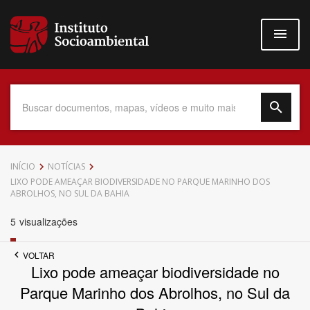
Pular
para
o
conteúdo
principal
Data do Documento
INÍCIO
NOTÍCIAS
LIXO PODE AMEAÇAR BIODIVERSIDADE NO PARQUE MARINHO DOS
ABROLHOS, NO SUL DA BAHIA
5
visualizações
Até
VOLTAR
Lixo pode ameaçar biodiversidade no
Parque Marinho dos Abrolhos, no Sul da
Povo Indígena