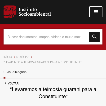
Pular
para
o
conteúdo
principal
Data do Documento
INÍCIO
NOTÍCIAS
"LEVAREMOS A TEIMOSIA GUARANI PARA A CONSTITUINTE"
0
visualizações
Até
VOLTAR
"Levaremos a teimosia guarani para a
Constituinte"
Povo Indígena