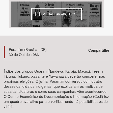
Bioma / Bacia
VISUALIZAR ARQUIVO
Tema
Subtema
Porantim (Brasília - DF)
Compartilhe
Área de Levantamento
30 de Out de 1986
Área Protegida
Índios dos grupos Guarani Ñandeva, Karajá, Macuxi, Terena,
Ticuna, Tukano, Xavante e Yawanawá deverão concorrer nas
próximas eleições. O jornal Porantim conversou com quatro
BUSCAR
desses candidatos indígenas, que explicaram os motivos de
suas candidaturas e como suas campanhas vêm acontecendo.
O Centro Ecumênico de Documentação e Informação (Cedi) fez
um quadro avaliativo para e verificar onde há possibilidades de
vitória.