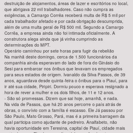
destruição de alojamentos, áreas de lazer e escritórios no local,
que abrigava 22 mil trabalhadores. Caso não cumpra as
exigências, a Camargo Corrêa receberá multa de R$ 5 mil por
cada trabalhador afetado e por cada obrigação descumprida,
além de uma multa geral de R$ 500 mil. Segundo a Camargo
Corrêa, a empresa ainda não foi intimada oficialmente. A
construtora alega ainda que já vinha cumprindo as
determinações do MPT.
Operário caminhou por sete horas para fugir da rebelião
Na manhã deste domingo, cerca de 1.500 funcionários da
companhia ainda esperavam do lado de fora do Ginásio do
Sesi para embarcar nos ônibus que levavam os empregados
para seus estados de origem. Ivanaldo da Silva Passos, de 39
anos, aguardava desde quinta-feira o ônibus para o Piauí, para
ir até sua cidade, Piripiri. Dormiu pouco e esperava resignado a
hora de rever a mulher e os dois filhos, de 11 e 12 anos.
- São só promessas. Dizem que sai hoje, amanhã, e nada.
Na vida de Passos, que há 20 anos percorre o país atrás de
obras, o convívio com a família é escasso. Ele Já passou por
São Paulo, Mato Grosso, Pará, mas é a primeira barragem da
qual participa como ajudante de pedreiro. Analfabeto, não
havia oportunidade em Teresina, capital de Piauí, cidade mais