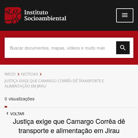
Pular
para
o
conteúdo
principal
Data do Documento
INÍCIO
NOTÍCIAS
JUSTIÇA EXIGE QUE CAMARGO CORRÊA DÊ TRANSPORTE E
ALIMENTAÇÃO EM JIRAU
0
visualizações
Até
VOLTAR
Justiça exige que Camargo Corrêa dê
transporte e alimentação em Jirau
Povo Indígena