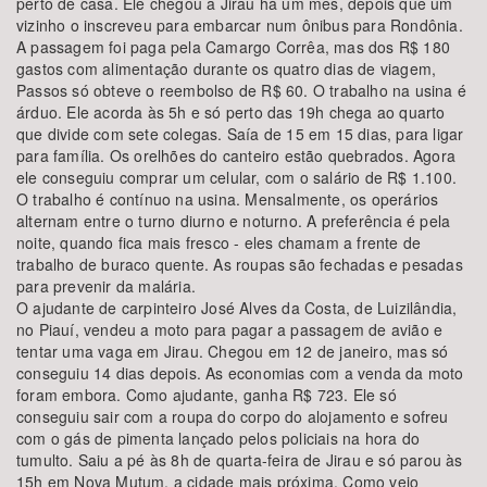
perto de casa. Ele chegou a Jirau há um mês, depois que um
vizinho o inscreveu para embarcar num ônibus para Rondônia.
A passagem foi paga pela Camargo Corrêa, mas dos R$ 180
gastos com alimentação durante os quatro dias de viagem,
Passos só obteve o reembolso de R$ 60. O trabalho na usina é
árduo. Ele acorda às 5h e só perto das 19h chega ao quarto
que divide com sete colegas. Saía de 15 em 15 dias, para ligar
para família. Os orelhões do canteiro estão quebrados. Agora
ele conseguiu comprar um celular, com o salário de R$ 1.100.
O trabalho é contínuo na usina. Mensalmente, os operários
alternam entre o turno diurno e noturno. A preferência é pela
noite, quando fica mais fresco - eles chamam a frente de
trabalho de buraco quente. As roupas são fechadas e pesadas
para prevenir da malária.
O ajudante de carpinteiro José Alves da Costa, de Luizilândia,
no Piauí, vendeu a moto para pagar a passagem de avião e
tentar uma vaga em Jirau. Chegou em 12 de janeiro, mas só
conseguiu 14 dias depois. As economias com a venda da moto
foram embora. Como ajudante, ganha R$ 723. Ele só
conseguiu sair com a roupa do corpo do alojamento e sofreu
com o gás de pimenta lançado pelos policiais na hora do
tumulto. Saiu a pé às 8h de quarta-feira de Jirau e só parou às
15h em Nova Mutum, a cidade mais próxima. Como veio