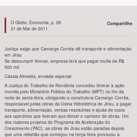
Bioma / Bacia
O Globo, Economia, p. 28
Compartilhe
21 de Mar de 2011
Tema
Subtema
Justiça exige que Camargo Corrêa dê transporte e alimentação
em Jirau
Se descumprir liminar, empresa terá que pagar multa de R$
Área de Levantamento
500 mil
Cássia Almeida, enviada especial
Área Protegida
A Justiça do Trabalho de Rondônia concedeu liminar à ação
movida pelo Ministério Público do Trabalho (MPT) no fim da
noite de sexta-feira, obrigando a construtora Camargo Corrêa,
BUSCAR
responsável pelas obras da Usina Hidrelétrica de Jirau, a pagar
transporte, alimentação, verbas rescisórias e ajuda de custo
aos operários que tiveram que deixar o canteiro de obras. Um
dos maiores projetos do Programa de Aceleração do
Crescimento (PAC), as obras de Jirau estão paradas depois
que uma rebelião que começou na terça-feira provocou a