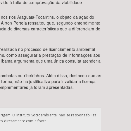
evido à falta de comprovação da viabilidade
 nos rios Araguaia-Tocantins, o objeto da ação do
 Airton Portela ressaltou que, segundo entendimento
cia de diversas características que a diferenciam de
realizada no processo de licenciamento ambiental
ns, como assegurar a prestação de informações aos
o Ibama argumenta que uma única consulta atenderia
lombolas ou ribeirinhos. Além disso, destacou que as
rma, não há justificativa para invalidar a licença
complementares já foram apresentadas.
origem. O Instituto Socioambiental não se responsabiliza
ato diretamente com a fonte.