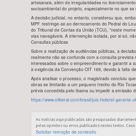
artesanais, além de irregularidades no licenciamento
socioambiental do projeto, especialmente no que se 
A decisão judicial, no entanto, considerou que, embo
MPF restringe-se ao derrocamento do Pedral do Lour
do Tribunal de Contas da União (TCU), "neste moment
vias navegáveis. A intervenção isolada, por si só, n
Consultas públicas
Sobre a realização de audiências públicas, a decisã
realmente não se confunde com a consulta prevista
interessados sobre o empreendimento e garantir a s
à exigência da Convenção OIT 169, devido à falta d
Após analisar o processo, o magistrado concluiu que
obras se limitarão a um pequeno trecho do Rio Tocant
prévia concedida pelo Ibama ou impedir a emissão 
https://www.oliberal.com/brasil/juiz-federal-garante
As notícias aqui publicadas são pesquisadas diariamente
pelas opiniões ou erros publicados nestes textos. Caso 
Solicitar remoção de conteúdo