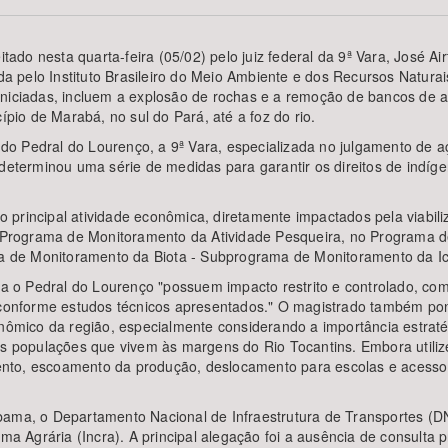
itado nesta quarta-feira (05/02) pelo juiz federal da 9ª Vara, José A
dida pelo Instituto Brasileiro do Meio Ambiente e dos Recursos Natu
niciadas, incluem a explosão de rochas e a remoção de bancos de are
Área Protegida
io de Marabá, no sul do Pará, até a foz do rio.
o Pedral do Lourenço, a 9ª Vara, especializada no julgamento de aç
determinou uma série de medidas para garantir os direitos de indíge
principal atividade econômica, diretamente impactados pela viabili
no Programa de Monitoramento da Atividade Pesqueira, no Programa
e Monitoramento da Biota - Subprograma de Monitoramento da Ictiof
ara o Pedral do Lourenço "possuem impacto restrito e controlado, co
nforme estudos técnicos apresentados." O magistrado também pond
conômico da região, especialmente considerando a importância estra
a as populações que vivem às margens do Rio Tocantins. Embora ut
nto, escoamento da produção, deslocamento para escolas e acesso 
bama, o Departamento Nacional de Infraestrutura de Transportes (
rma Agrária (Incra). A principal alegação foi a ausência de consulta