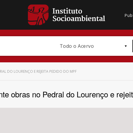
Pub
Todo o Acervo
RAL DO LOURENÇO E REJEITA PEDIDO DO MPF
ante obras no Pedral do Lourenço e reje
Bioma / Bacia
Subtema