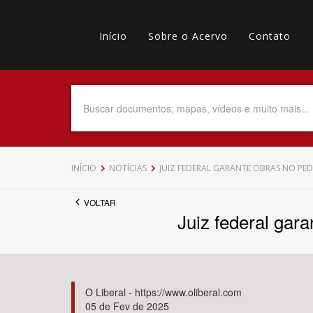
Pular
Main
para
o
Início
Sobre o Acervo
Contato
navigation
Menu
conteúdo
principal
secundário
Data do Documento
Até
INÍCIO
NOTÍCIAS
JUIZ FEDERAL GARANTE OBRAS NO PED
VOLTAR
Juiz federal gar
Povo Indígena
O Liberal - https://www.oliberal.com
05 de Fev de 2025
Tema