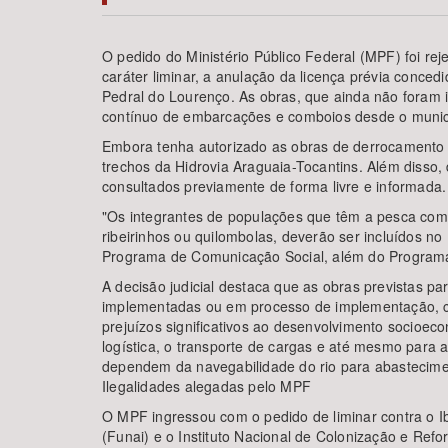
O pedido do Ministério Público Federal (MPF) foi reje
caráter liminar, a anulação da licença prévia conce
Pedral do Lourenço. As obras, que ainda não foram i
Área de Levantamento
contínuo de embarcações e comboios desde o municíp
Embora tenha autorizado as obras de derrocamento d
trechos da Hidrovia Araguaia-Tocantins. Além disso, 
consultados previamente de forma livre e informada.
"Os integrantes de populações que têm a pesca como 
ribeirinhos ou quilombolas, deverão ser incluídos 
Programa de Comunicação Social, além do Programa d
A decisão judicial destaca que as obras previstas p
implementadas ou em processo de implementação, co
prejuízos significativos ao desenvolvimento socioe
logística, o transporte de cargas e até mesmo par
dependem da navegabilidade do rio para abastecime
Ilegalidades alegadas pelo MPF
O MPF ingressou com o pedido de liminar contra o I
(Funai) e o Instituto Nacional de Colonização e Refo