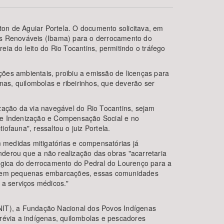
irton de Aguiar Portela. O documento solicitava, em
rais Renováveis (Ibama) para o derrocamento do
ia do leito do Rio Tocantins, permitindo o tráfego
ões ambientais, proibiu a emissão de licenças para
nas, quilombolas e ribeirinhos, que deverão ser
zação da via navegável do Rio Tocantins, sejam
BUSCAR
 de Indenização e Compensação Social e no
auna", ressaltou o juiz Portela.
m medidas mitigatórias e compensatórias já
erou que a não realização das obras "acarretaria
tégica do derrocamento do Pedral do Lourenço para a
ilizem pequenas embarcações, essas comunidades
a serviços médicos."
DNIT), a Fundação Nacional dos Povos Indígenas
 prévia a indígenas, quilombolas e pescadores