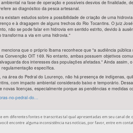
 ambiental na fase de operação e possíveis desvios de finalidade, d
refere ao diagnóstico da pesca artesanal.
ra existam estudos sobre a possibilidade de criação de uma hidrovia
enço e à dragagem de alguns trechos do Rio Tocantins. O juiz José
o, não se pode falar em hidrovia em sentido estrito, devido à ausên
ão transforma a via em uma hidrovia."
o menciona que o próprio Ibama reconhece que "a audiência pública 
 na Convenção OIT 169. No entanto, ambas possuem objetivos comu
alvaguarda dos interesses das populações afetadas." Ainda assim, 
e regulamentação específica.
, na área do Pedral do Lourenço, não há presença de indígenas, qui
ins, com impacto ambiental considerado baixo e temporário. Dessa fo
de novas licenças, especialmente porque as pendências e medidas 
-obras-no-pedral-do…
 em diferentes fontes e transcritas tal qual apresentadas em seu canal de 
você encontre alguma inconsistência nas notícias, por favor, entre em cont