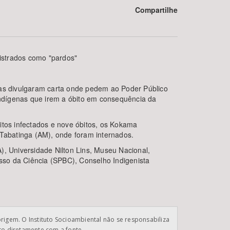
Compartilhe
istrados como "pardos"
nas divulgaram carta onde pedem ao Poder Público
ndígenas que irem a óbito em consequência da
BUSCAR
itos infectados e nove óbitos, os Kokama
Tabatinga (AM), onde foram internados.
 Universidade Nilton Lins, Museu Nacional,
sso da Ciência (SPBC), Conselho Indigenista
origem. O Instituto Socioambiental não se responsabiliza
ato diretamente com a fonte.