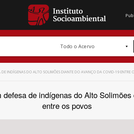
Pub
Todo o Acervo
A DE INDÍGENAS DO ALTO SOLIMÕES DIANTE DO AVANÇO DA COVID-19 ENTRE 
 defesa de indígenas do Alto Solimões 
Bioma / Bacia
entre os povos
Subtema