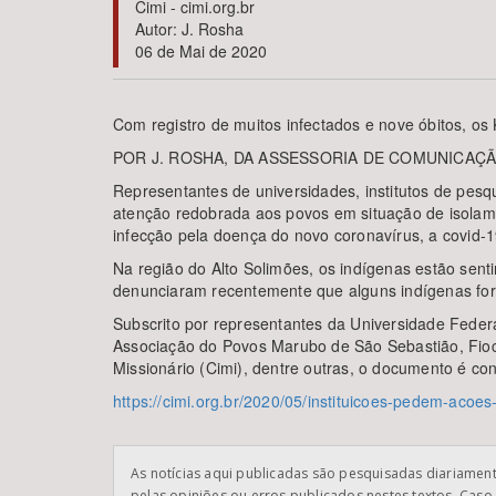
Cimi - cimi.org.br
Autor: J. Rosha
06 de Mai de 2020
Área de Levantamento
Com registro de muitos infectados e nove óbitos, 
POR J. ROSHA, DA ASSESSORIA DE COMUNICAÇÃO
Representantes de universidades, institutos de pes
atenção redobrada aos povos em situação de isolam
infecção pela doença do novo coronavírus, a covid-1
Na região do Alto Solimões, os indígenas estão sent
denunciaram recentemente que alguns indígenas for
Subscrito por representantes da Universidade Fede
Associação do Povos Marubo de São Sebastião, Fiocr
Missionário (Cimi), dentre outras, o documento é co
https://cimi.org.br/2020/05/instituicoes-pedem-aco
As notícias aqui publicadas são pesquisadas diariamente
pelas opiniões ou erros publicados nestes textos. Caso 