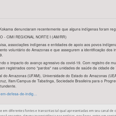
Área Protegida
os Kokama denunciaram recentemente que alguns indígenas foram reg
 - CIMI REGIONAL NORTE I (AM/RR)
quisa, associações indígenas e entidades de apoio aos povos indíge
ento voluntário do Amazonas e que assegurem a identificação dos i
9.
indo o impacto do avanço agressivo da covid-19. Com registro de mu
am registrados como "pardos" nas unidades de saúde da cidade de 
ral do Amazonas (UFAM), Universidade do Estado do Amazonas (UEA),
uz, Ifam/Campus de Tabatinga, Sociedade Brasileira para o Progre
ntundente.
es-em-defesa-de-indig…
 em diferentes fontes e transcritas tal qual apresentadas em seu canal de 
você encontre alguma inconsistência nas notícias, por favor, entre em cont