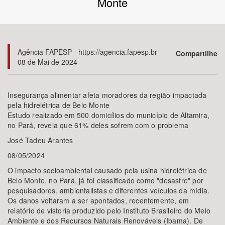
Monte
Bioma / Bacia
Tema
Agência FAPESP - https://agencia.fapesp.br
Compartilhe
08 de Mai de 2024
Subtema
Insegurança alimentar afeta moradores da região impactada
Área de Levantamento
pela hidrelétrica de Belo Monte
Estudo realizado em 500 domicílios do município de Altamira,
no Pará, revela que 61% deles sofrem com o problema
Área Protegida
José Tadeu Arantes
08/05/2024
BUSCAR
O impacto socioambiental causado pela usina hidrelétrica de
Belo Monte, no Pará, já foi classificado como "desastre" por
pesquisadores, ambientalistas e diferentes veículos da mídia.
Os danos voltaram a ser apontados, recentemente, em
relatório de vistoria produzido pelo Instituto Brasileiro do Meio
Ambiente e dos Recursos Naturais Renováveis (Ibama). De