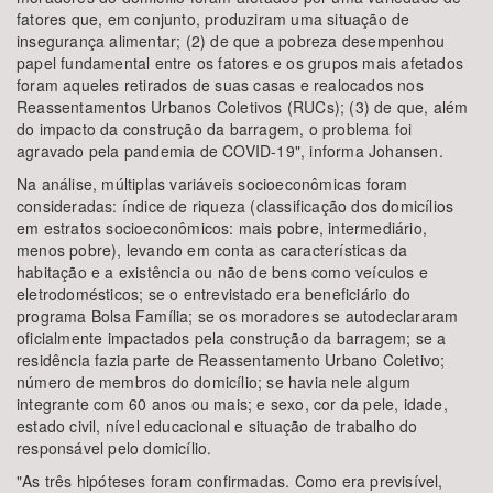
fatores que, em conjunto, produziram uma situação de
insegurança alimentar; (2) de que a pobreza desempenhou
papel fundamental entre os fatores e os grupos mais afetados
foram aqueles retirados de suas casas e realocados nos
Reassentamentos Urbanos Coletivos (RUCs); (3) de que, além
do impacto da construção da barragem, o problema foi
agravado pela pandemia de COVID-19", informa Johansen.
Na análise, múltiplas variáveis socioeconômicas foram
consideradas: índice de riqueza (classificação dos domicílios
em estratos socioeconômicos: mais pobre, intermediário,
menos pobre), levando em conta as características da
habitação e a existência ou não de bens como veículos e
eletrodomésticos; se o entrevistado era beneficiário do
programa Bolsa Família; se os moradores se autodeclararam
oficialmente impactados pela construção da barragem; se a
residência fazia parte de Reassentamento Urbano Coletivo;
número de membros do domicílio; se havia nele algum
integrante com 60 anos ou mais; e sexo, cor da pele, idade,
estado civil, nível educacional e situação de trabalho do
responsável pelo domicílio.
"As três hipóteses foram confirmadas. Como era previsível,