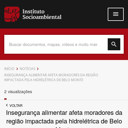
Pular
para
o
conteúdo
principal
Data do Documento
INÍCIO
NOTÍCIAS
INSEGURANÇA ALIMENTAR AFETA MORADORES DA REGIÃO
IMPACTADA PELA HIDRELÉTRICA DE BELO MONTE
2
visualizações
Até
VOLTAR
Insegurança alimentar afeta moradores da
região impactada pela hidrelétrica de Belo
Povo Indígena