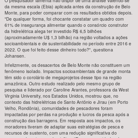
O pesquisador lamenta não dispor de uma análise valendo-se
da mesma escala (Ebia) aplicada antes da construção de Belo
Monte, para poder comparar com os resultados obtidos depois.
"De qualquer forma, foi chocante constatar um quadro com
61% de insegurança alimentar quando o consórcio construtor
da hidrelétrica alega ter investido R$ 6,5 bilhões
(aproximadamente U$ 1,3 bilhão) na região voltados a ações
socioambientais e de sustentabilidade no período entre 2016 e
2022. O que foi feito desse dinheiro todo?", questiona
Johansen.
Infelizmente, os desacertos de Belo Monte não constituem um
fenômeno isolado. Impactos socioambientais de grande monta
têm sido o corolário de megaprojetos desse tipo na região
amazônica. Outro estudo realizado pelo mesmo grupo de
pesquisa e liderado por Caroline Arantes, professora da West
Virginia University, nos Estados Unidos, mostrou que, no
contexto das hidrelétricas de Santo Antônio e Jirau (em Porto
Velho, Rondônia), comunidades de pescadores foram
impactadas por perdas na produção e lucros da pesca após a
construção das barragens. Em resposta aos impactos, os
moradores tiveram de adaptar suas estratégias de pesca e
recursos de sustento, com uma redução significativa do