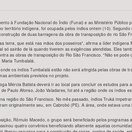
ento à Fundação Nacional do Índio (Funai) e ao Ministério Público
o território indígena, foi ocupada pelos índios ontem (10). Segundo o
Área Protegida
 construção de duas barragens da obra de transposição do rio São F
sa terra, que está nas mãos dos posseiros", afirma a líder indígen
al só sairão de lá quando tiverem as exigências atendidas. Eles ta
tra as obras de transposição do Rio São Francisco. "Não se pode de
a Maria Tumbalalá.
 onde os índios Tumbalalá estão não será atingida pelas obras de t
mas ambientais previstos no projeto.
oga Mércia Batista deverá ir ao local para concluir os estudos para
i de Paulo Afonso, João Valadares, foi até a região onde os índios 
na região do São Francisco. No mês passado, índios Truká impetra
deram originalmente seu, em Cabrobó (PE). A área, onde estava uma 
ição, Rômulo Macedo, o grupo será beneficiado pelos programas amb
assinou quatro convênios beneficiando altamente aquelas comunidad
á liberou recursos para a construção de casas, postos de saúde, est