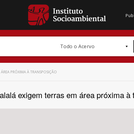
Pub
Todo o Acervo
M ÁREA PRÓXIMA À TRANSPOSIÇÃO
alalá exigem terras em área próxima à 
Bioma / Bacia
Subtema