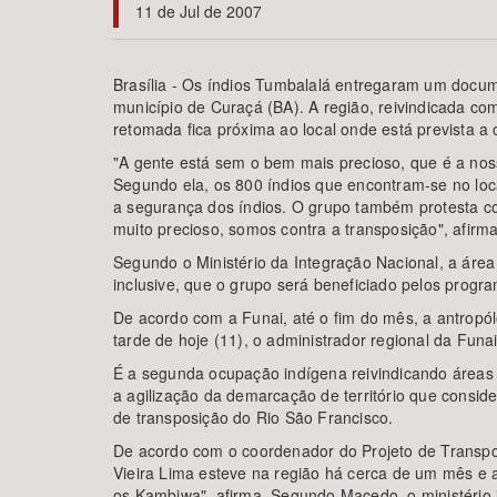
11 de Jul de 2007
Brasília - Os índios Tumbalalá entregaram um docum
município de Curaçá (BA). A região, reivindicada com
Área de Levantamento
retomada fica próxima ao local onde está prevista a
"A gente está sem o bem mais precioso, que é a nos
Segundo ela, os 800 índios que encontram-se no loc
a segurança dos índios. O grupo também protesta con
muito precioso, somos contra a transposição", afirm
Segundo o Ministério da Integração Nacional, a área
inclusive, que o grupo será beneficiado pelos progra
De acordo com a Funai, até o fim do mês, a antropól
tarde de hoje (11), o administrador regional da Funa
É a segunda ocupação indígena reivindicando áreas 
a agilização da demarcação de território que consi
de transposição do Rio São Francisco.
De acordo com o coordenador do Projeto de Transpos
Vieira Lima esteve na região há cerca de um mês e 
os Kambiwa", afirma. Segundo Macedo, o ministério j