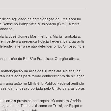
 pedindo agilidade na homologação de uma área no
 Conselho Indigenista Missionário (Cimi), a terra
rancisco.
a Maria José Gomes Marinheiro, a Maria Tumbalalá.
mbém pedem a presença Polícia Federal para garantir
fender a terra se não defender o rio. O nosso rio é
BUSCAR
ransposição do Rio São Francisco. O órgão afirma,
 a homologação da área dos Tumbalalá. No final da
estão instalados para tomar conhecimento da situação.
ram uma ação no Ministério Público Federal pedindo
fazenda, foi desapropriada pelo União para as obras
ientais previstos no projeto. "O ministro Geddel
es, tanto os Tumbalalá como os Truká, os Pipipã e
radas e centros sociais.