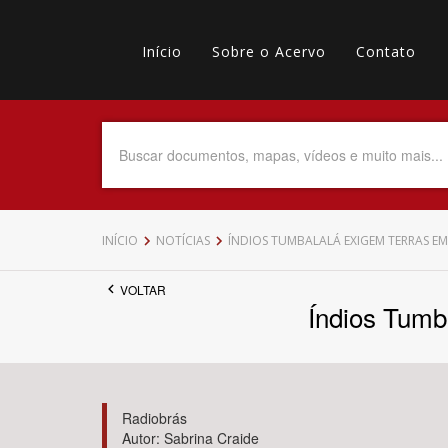
Pular
Main
para
o
Início
Sobre o Acervo
Contato
navigation
Menu
conteúdo
principal
secundário
Data do Documento
Até
INÍCIO
NOTÍCIAS
ÍNDIOS TUMBALALÁ EXIGEM TERRAS E
VOLTAR
Índios Tumb
Povo Indígena
Radiobrás
Autor: Sabrina Craide
Tema