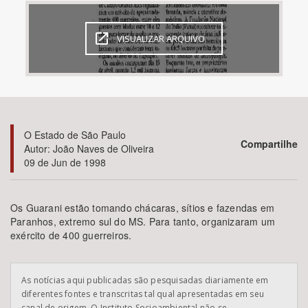
Bioma / Bacia
VISUALIZAR ARQUIVO
Tema
Subtema
O Estado de São Paulo
Área de Levantamento
Compartilhe
Autor: João Naves de Oliveira
09 de Jun de 1998
Área Protegida
Os Guarani estão tomando chácaras, sítios e fazendas em
Paranhos, extremo sul do MS. Para tanto, organizaram um
BUSCAR
exército de 400 guerreiros.
As notícias aqui publicadas são pesquisadas diariamente em
diferentes fontes e transcritas tal qual apresentadas em seu
canal de origem. O Instituto Socioambiental não se