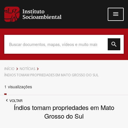
Pular
para
o
conteúdo
principal
Data do Documento
INÍCIO
NOTÍCIAS
ÍNDIOS TOMAM PROPRIEDADES EM MATO GROSSO DO SUL
1
visualizações
Até
VOLTAR
Índios tomam propriedades em Mato
Grosso do Sul
Povo Indígena