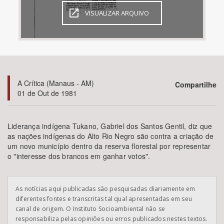
VISUALIZAR ARQUIVO
Bioma / Bacia
Tema
Subtema
A Crítica (Manaus - AM)
Compartilhe
01 de Out de 1981
Área de Levantamento
Liderança indígena Tukano, Gabriel dos Santos Gentil, diz que
Área Protegida
as nações indígenas do Alto Rio Negro são contra a criação de
um novo município dentro da reserva florestal por representar
o "interesse dos brancos em ganhar votos".
BUSCAR
As notícias aqui publicadas são pesquisadas diariamente em
diferentes fontes e transcritas tal qual apresentadas em seu
canal de origem. O Instituto Socioambiental não se
responsabiliza pelas opiniões ou erros publicados nestes textos.