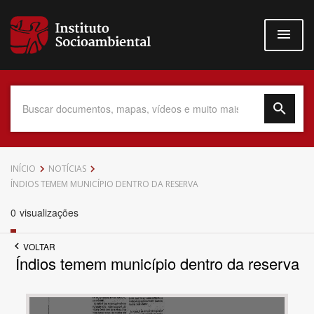
Pular
para
o
conteúdo
principal
Data do Documento
INÍCIO
NOTÍCIAS
ÍNDIOS TEMEM MUNICÍPIO DENTRO DA RESERVA
0
visualizações
Até
VOLTAR
Índios temem município dentro da reserva
Povo Indígena