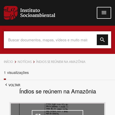
Pular
para
o
conteúdo
principal
Data do Documento
INÍCIO
NOTÍCIAS
ÍNDIOS SE REÚNEM NA AMAZÔNIA
1
visualizações
VOLTAR
Até
Índios se reúnem na Amazônia
Povo Indígena