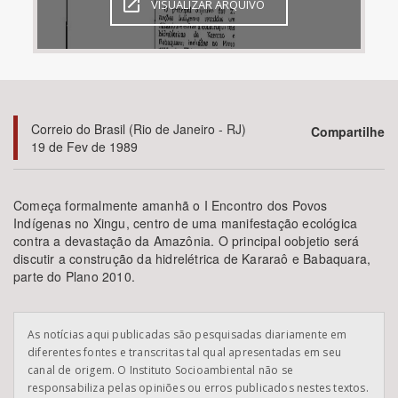
VISUALIZAR ARQUIVO
Bioma / Bacia
Tema
Correio do Brasil (Rio de Janeiro - RJ)
Compartilhe
Subtema
19 de Fev de 1989
Área de Levantamento
Começa formalmente amanhã o I Encontro dos Povos
Indígenas no Xingu, centro de uma manifestação ecológica
Área Protegida
contra a devastação da Amazônia. O principal oobjetio será
discutir a construção da hidrelétrica de Kararaô e Babaquara,
parte do Plano 2010.
BUSCAR
As notícias aqui publicadas são pesquisadas diariamente em
diferentes fontes e transcritas tal qual apresentadas em seu
canal de origem. O Instituto Socioambiental não se
responsabiliza pelas opiniões ou erros publicados nestes textos.