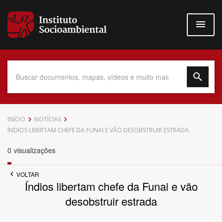
Pular
para
o
conteúdo
principal
Data do Documento
INÍCIO
NOTÍCIAS
ÍNDIOS LIBERTAM CHEFE DA FUNAI E VÃO DESOBSTRUIR ESTRADA
0
visualizações
Até
VOLTAR
Índios libertam chefe da Funai e vão
desobstruir estrada
Povo Indígena