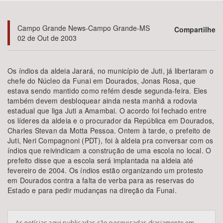
Bioma / Bacia
Campo Grande News-Campo Grande-MS
Compartilhe
02 de Out de 2003
Tema
Os índios da aldeia Jarará, no município de Juti, já libertaram o
Subtema
chefe do Núcleo da Funai em Dourados, Jonas Rosa, que
estava sendo mantido como refém desde segunda-feira. Eles
também devem desbloquear ainda nesta manhã a rodovia
Área de Levantamento
estadual que liga Juti a Amambai. O acordo foi fechado entre
os líderes da aldeia e o procurador da República em Dourados,
Área Protegida
Charles Stevan da Motta Pessoa. Ontem à tarde, o prefeito de
Juti, Neri Compagnoni (PDT), foi à aldeia pra conversar com os
índios que reivindicam a construção de uma escola no local. O
prefeito disse que a escola será implantada na aldeia até
BUSCAR
fevereiro de 2004. Os índios estão organizando um protesto
em Dourados contra a falta de verba para as reservas do
Estado e para pedir mudanças na direção da Funai.
As notícias aqui publicadas são pesquisadas diariamente em