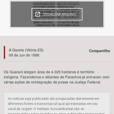
Bioma / Bacia
VISUALIZAR ARQUIVO
Tema
Subtema
A Gazeta (Vitória-ES)
Compartilhe
Área de Levantamento
09 de Jun de 1998
Área Protegida
Os Guarani alegam área de 4.025 hectares é território
indígena. Fazendeiros e sitiantes de Paranhos já entraram com
várias ações de reintegração de posse na Justiça Federal.
BUSCAR
As notícias aqui publicadas são pesquisadas diariamente em
diferentes fontes e transcritas tal qual apresentadas em seu
canal de origem. O Instituto Socioambiental não se
responsabiliza pelas opiniões ou erros publicados nestes textos.