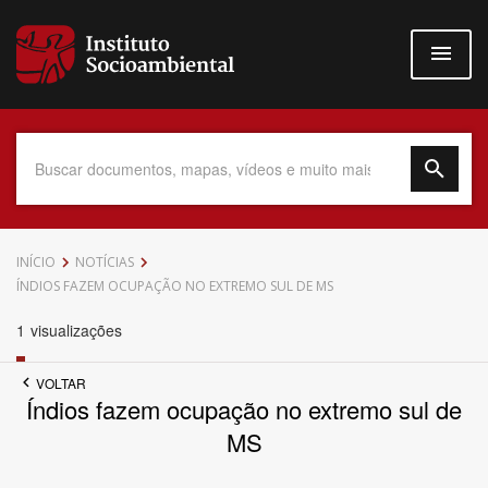
Pular
para
o
conteúdo
principal
Data do Documento
INÍCIO
NOTÍCIAS
ÍNDIOS FAZEM OCUPAÇÃO NO EXTREMO SUL DE MS
1
visualizações
Até
VOLTAR
Índios fazem ocupação no extremo sul de
MS
Povo Indígena