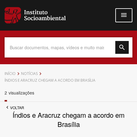
Pular
para
o
conteúdo
principal
Data do Documento
INÍCIO
NOTÍCIAS
ÍNDIOS E ARACRUZ CHEGAM A ACORDO EM BRASÍLIA
2
visualizações
Até
VOLTAR
Índios e Aracruz chegam a acordo em
Brasília
Povo Indígena