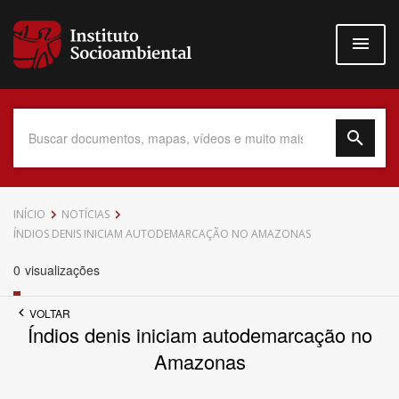
Pular
para
o
conteúdo
principal
Data do Documento
INÍCIO
NOTÍCIAS
ÍNDIOS DENIS INICIAM AUTODEMARCAÇÃO NO AMAZONAS
0
visualizações
Até
VOLTAR
Índios denis iniciam autodemarcação no
Amazonas
Povo Indígena