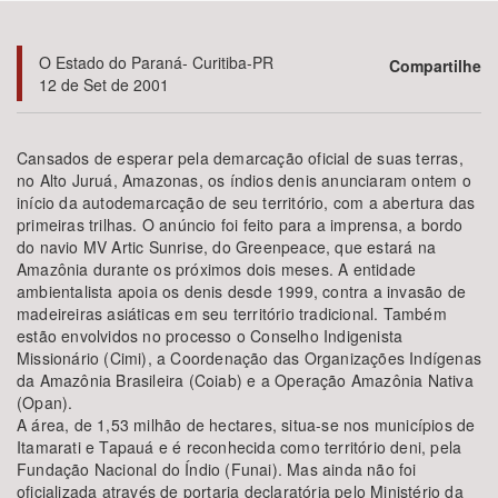
Bioma / Bacia
O Estado do Paraná- Curitiba-PR
Compartilhe
12 de Set de 2001
Tema
Cansados de esperar pela demarcação oficial de suas terras,
Subtema
no Alto Juruá, Amazonas, os índios denis anunciaram ontem o
início da autodemarcação de seu território, com a abertura das
primeiras trilhas. O anúncio foi feito para a imprensa, a bordo
Área de Levantamento
do navio MV Artic Sunrise, do Greenpeace, que estará na
Amazônia durante os próximos dois meses. A entidade
Área Protegida
ambientalista apoia os denis desde 1999, contra a invasão de
madeireiras asiáticas em seu território tradicional. Também
estão envolvidos no processo o Conselho Indigenista
Missionário (Cimi), a Coordenação das Organizações Indígenas
BUSCAR
da Amazônia Brasileira (Coiab) e a Operação Amazônia Nativa
(Opan).
A área, de 1,53 milhão de hectares, situa-se nos municípios de
Itamarati e Tapauá e é reconhecida como território deni, pela
Fundação Nacional do Índio (Funai). Mas ainda não foi
oficializada através de portaria declaratória pelo Ministério da