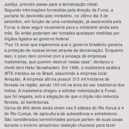
Justiça, primeiro passo para a demarcação oficial.
Segundo informações fornecidas pela direção da Funai, a
portaria foi devolvida pelo ministério, no último dia 3 de
setembro, em função de uma contestação, já esclarecida pela
Funai, e deve seguir novamente para o ministério ainda este
mês. Só então poderiam ser tomadas quaisquer medidas por
órgãos ligados ao governo federal.
"Faz 15 anos que esperamos que o governo brasileiro garanta
a proteção de nossas terras através da demarcação. Enquanto
isso, o povo deni convive com a ameaça de empresas
madeireiras, que querem destruir nossa casa", declarou o
chefe deni Haku Varashadeni. Em 1996, a madeireira asiática
WTK instalou-se no Brasil, assumindo a empresa local
Amaplac. A empresa afirma possuir 313 mil hectares de
floresta na região, sendo 150 mil na área de uso tradicional dos
índios. A madeireira chegou a solicitar indenização à Funai,
que foi negada, sob a alegação de que o órgão não indeniza
floresta, só benfeitorias.
Cerca de 800 denis ainda vivem nas 5 aldeias do Rio Xeruá e 4
do Rio Cuniuá, de agricultura de subsistência e extrativismo.
São considerados seminômades porque partem de suas casas
durante o inverno amazônico (estação chuvosa) para fazer