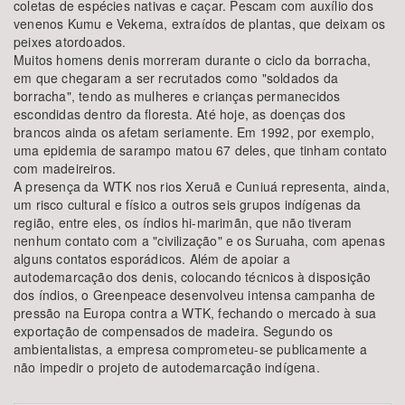
coletas de espécies nativas e caçar. Pescam com auxílio dos
venenos Kumu e Vekema, extraídos de plantas, que deixam os
peixes atordoados.
Muitos homens denis morreram durante o ciclo da borracha,
em que chegaram a ser recrutados como "soldados da
borracha", tendo as mulheres e crianças permanecidos
escondidas dentro da floresta. Até hoje, as doenças dos
brancos ainda os afetam seriamente. Em 1992, por exemplo,
uma epidemia de sarampo matou 67 deles, que tinham contato
com madeireiros.
A presença da WTK nos rios Xeruã e Cuniuá representa, ainda,
um risco cultural e físico a outros seis grupos indígenas da
região, entre eles, os índios hi-marimãn, que não tiveram
nenhum contato com a "civilização" e os Suruaha, com apenas
alguns contatos esporádicos. Além de apoiar a
autodemarcação dos denis, colocando técnicos à disposição
dos índios, o Greenpeace desenvolveu intensa campanha de
pressão na Europa contra a WTK, fechando o mercado à sua
exportação de compensados de madeira. Segundo os
ambientalistas, a empresa comprometeu-se publicamente a
não impedir o projeto de autodemarcação indígena.