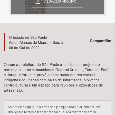
VISUALIZAR ARQUIVO
Bioma / Bacia
Tema
O Estado de São Paulo
Subtema
Compartilhe
Autor: Marcos de Moura e Souza
09 de Out de 2002
Área de Levantamento
Ontem a prefeitura de São Paulo anunciou um projeto de
Área Protegida
parceria com as comunidades Guarani Krukutu, Tenonde Porã
e Jaraguá Ytu, que prevê a construção de três escolas
indígenas equipadas com salas de informática, biblioteca,
BUSCAR
centro cultural e um espaço para reuniões e exposições de
artesanato.
As notícias aqui publicadas são pesquisadas diariamente em
diferentes fontes e transcritas tal qual apresentadas em seu