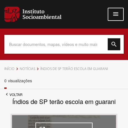
Pular
para
o
conteúdo
principal
Data do Documento
INÍCIO
NOTÍCIAS
ÍNDIOS DE SP TERÃO ESCOLA EM GUARANI
0
visualizações
VOLTAR
Até
Índios de SP terão escola em guarani
Povo Indígena