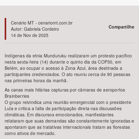
Bioma / Bacia
Cenário MT - cenariomt.com.br
Compartilhe
Autor: Gabriela Cordeiro
Tema
14 de Nov de 2025
Subtema
Indígenas da etnia Munduruku realizaram um protesto pacífico
nesta sexta-feira (14) durante o quinto dia da COP30, em
Área de Levantamento
Belém, ao ocupar o acesso à Zona Azul, área destinada a
participantes credenciados. O ato reuniu cerca de 90 pessoas
Área Protegida
nas primeiras horas da manhã.
As canas mais hilárias capturas por câmaras de aeroportos
Brainberries
BUSCAR
O grupo reivindica uma reunião emergencial com o presidente
Lula e critica a falta de participação direta nas discussões
climáticas. Em discursos emocionados, manifestantes
relataram que suas demandas são constantemente ignoradas e
apontaram que as tratativas internacionais tratam as florestas
como ativos de mercado.