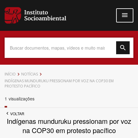
Pular
para
o
conteúdo
principal
Data do Documento
INÍCIO
NOTÍCIAS
INDÍGENAS MUNDURUKU PRESSIONAM POR VOZ NA COP30 EM
PROTESTO PACÍFICO
1
visualizações
Até
VOLTAR
Indígenas munduruku pressionam por voz
na COP30 em protesto pacífico
Povo Indígena