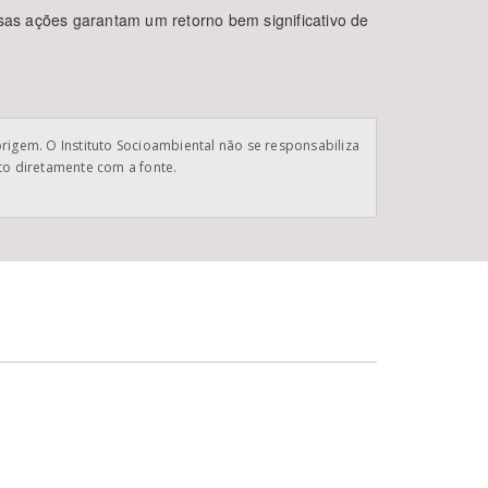
ssas ações garantam um retorno bem significativo de
origem. O Instituto Socioambiental não se responsabiliza
ato diretamente com a fonte.