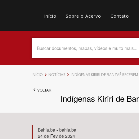
Pular
Main
para
o
Início
Sobre o Acervo
Contato
navigation
Menu
conteúdo
principal
secundário
Data do Documento
Até
INÍCIO
NOTÍCIAS
INDÍGENAS KIRIRI DE BANZAÊ RECEBE
VOLTAR
Indígenas Kiriri de B
Povo Indígena
Bahia.ba - bahia.ba
24 de Fev de 2024
Tema