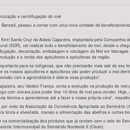
rculação e centrifugação do mel
em Banzaê, passou a contar com uma nova unidade de beneficiamento
Área Protegida
 Kiriri Santa Cruz da Aldeia Cajazeira, implantada pela Companhia
ural (SDR), vai realizar todo o beneficiamento do mel, desde a chega
rifugação, decantação, embalagem e rotulagem do Mel em bisnagas d
rodução e a renda dos apicultores e apicultoras da região.
mportante para os indígenas, que não precisarão mais sair do seu te
ue os nossos apicultores e apicultoras vão poder produzir o mel den
evisão com a agroindústria é dobrar essa produção".
Cajazeira, seu Valdeci França, conta a evolução na produção de mel
ogo com coivara para poder tirar 10 litros de mel para vender. Hoje
a técnica e aprendemos até a fazer a nossa própria cera", ressalto
ada por meio da Associação de Convivência Apropriada ao Seminário 
ra bruta e alveolada, manejo e alimentação das abelhas e outras bo
 na comercialização dos produtos que já contam com o selo do Servi
sórcio Intermunicipal do Semiárido Nordeste II (Cisan).