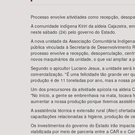
Processo envolve atividades como recepção, desope
A comunidade indígena Kiriri da aldeia Cajazeira, 
Área de Levantamento
neste sábado (24) pelo governo do Estado.
A nova unidade da Associação Comunitária Indígena
pública vinculada à Secretaria de Desenvolvimento R
processo envolve a recepção, desoperculação, cent
novos maquinários da unidade, o que vai ampliar a p
Segundo o apicultor Luciano Jesus, a unidade será i
comercialização. "É uma felicidade tão grande ver q
produção é de 11 toneladas por ano, mas a nossa pr
Um dos precursores da atividade apícola na aldeia 
"No início, a gente se embrenhava na mata, tocava f
aumentar a nossa produção porque tivemos assistênci
A assistência técnica e extensão rural (Ater) ofert
capacitações relacionadas à higiene, produção de ce
Os investimentos do governo do Estado irão impactar
viabilizada por meio de parceria entre a CAR e o Con